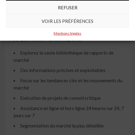
refroidissement automobile
REFUSER
13 Résultats de recherche et conclusion
VOIR LES PRÉFÉRENCES
14 Annexe
Mentions légales
Pourquoi Inside Market Reports:
Explorez la vaste bibliothèque de rapports de
marché
Des informations précises et exploitables
Focus sur les tendances clés et les mouvements du
marché
Exécution de projets de conseil critique
Assistance en ligne et hors ligne 24 heures sur 24, 7
jours sur 7
Segmentation du marché la plus détaillée