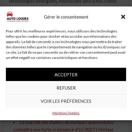
technologies émergents, fournissant ainsi à nos clients
des informations et des projections claires. Les derniers
rapports d’études de marché sur les industries, les
Gérer le consentement
développements et les innovations ont toutes les
tendances des industries et des perspectives bien
Pour offrir les meilleures expériences, nous utilisons des technologies
connues.
telles que les cookies pour stocker et/ou accéder aux informations des
appareils. Le fait de consentir à ces technologies nous permettra de traiter
des données telles que le comportement de navigation ou les ID uniques sur
Pour tous vos besoins de recherche, contactez-nous
ce site. Le fait de ne pas consentir ou de retirer son consentement peut avoir
au:
un effet négatif sur certaines caractéristiques et fonctions.
Email: [email protected]
ACCEPTER
Téléphone: + 1-617-230-0741
REFUSER
À lire aussi
Marché des stators de moteurs automobiles 2021:
VOIR LES PRÉFÉRENCES
analyse des principaux joueurs, taille du marché
mondial avec COVID ...
Mentions légales
Le marché des stators de moteurs automobiles
connaîtra une forte croissance d'ici 2027 | Moteur