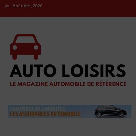
Skip
jeu. Août 6th, 2026
to
content