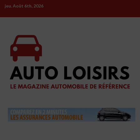
Skip
jeu. Août 6th, 2026
to
content