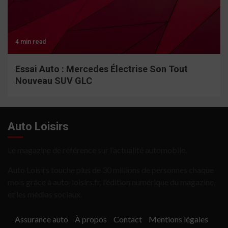
4 min read
Essai Auto : Mercedes Électrise Son Tout
Nouveau SUV GLC
Auto Loisirs
Le magazine de référence sur l’actualité automobile.
Auto Loisirs touche plus de 30 millions de personnes chaque
mois grâce à auto-loisirs.fr, l’édition numérique du magazine,
et les médias sociaux.
Assurance auto
À propos
Contact
Mentions légales