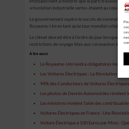
Miliband tient à montrer que le parti travailliste re
«révolution industrielle verte» étaient au cœur du 
Le gouvernement espère le succès du sommet crucial
Pou
Royaume-Uni en tant qu’acteur mondial collaboratif 
coo
ces
Le climat devrait être à l’ordre du jour lorsque les
nav
con
restrictions de voyage liées aux coronavirus le per
À lire aussi
Le Royaume-Uni rendra obligatoires les charg
Les Voitures Électriques : La Révolution du F
94% des Conducteurs de Voitures Électrique
Les photos de Devrim Automobiles révèlent le 
Les ministres révèlent l'aide des contribuables
Voitures Électriques en France : Une Révolu
Voiture Électrique à 100 Euros par Mois : Q