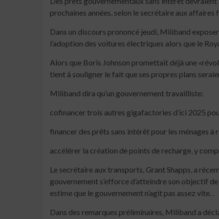
Des prêts gouvernementaux sans intérêt devraient êt
prochaines années, selon le secrétaire aux affaires
Dans un discours prononcé jeudi, Miliband exposera
l’adoption des voitures électriques alors que le Ro
Alors que Boris Johnson promettait déjà une «révolut
tient à souligner le fait que ses propres plans seraie
Miliband dira qu’un gouvernement travailliste:
cofinancer trois autres gigafactories d’ici 2025 pou
financer des prêts sans intérêt pour les ménages à re
accélérer la création de points de recharge, y comp
Le secrétaire aux transports, Grant Shapps, a récem
gouvernement s’efforce d’atteindre son objectif de m
estime que le gouvernement n’agit pas assez vite. .
Dans des remarques préliminaires, Miliband a déclar