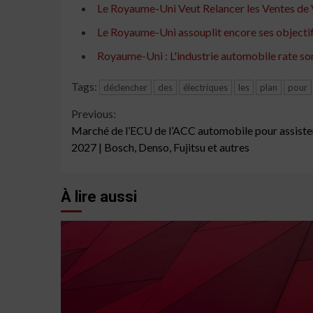
Le Royaume-Uni Veut Relancer les Ventes de 
Le Royaume-Uni assouplit encore ses objectifs
Royaume-Uni : L'industrie automobile rate son
Tags:
déclencher
des
électriques
les
plan
pour
Continue
Previous:
Marché de l’ECU de l’ACC automobile pour assister
Reading
2027 | Bosch, Denso, Fujitsu et autres
À lire aussi