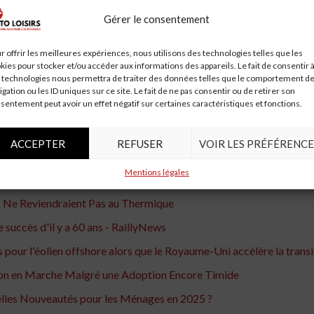
ste aussi attaché à la cause de l’environnementalisme qu’il l’était 
manifeste de 2019 – une phrase depuis s’appropriée par les conserv
Gérer le consentement
 de la Cop26 sur le climat à Glasgow en novembre, alors que John
r offrir les meilleures expériences, nous utilisons des technologies telles que les
à la suite du Brexit.
kies pour stocker et/ou accéder aux informations des appareils. Le fait de consentir 
 technologies nous permettra de traiter des données telles que le comportement d
 pays du G7 se réuniront en juin – un rassemblement que le Premier mi
igation ou les ID uniques sur ce site. Le fait de ne pas consentir ou de retirer son
sentement peut avoir un effet négatif sur certaines caractéristiques et fonctions.
mettent.
ACCEPTER
REFUSER
VOIR LES PRÉFÉRENCE
eurs de voiture électrique dans les nouveaux bâtiments à partir d
Mentions légales
utur de l'Automobile
s Ne Reviendraient Pas au Thermique
succès d'il y a 60 ans - RaillyNews
 pour l'éolien offshore alors que le Royaume-Uni accélère la transit
tion en Marche Malgré une Adoption Encore Timide
uelles Nouveautés pour les Ménages en 2025 ?