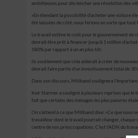
ambitieuses pour déclencher une révolution des véhi
«En étendant la possibilité d’acheter une voiture é
été laissées de côté, nous ferions en sorte que tout 
Le travail estime le coût pour le gouvernement de c
devrait être prêt à financer jusqu’à 1 million d’ach
180% par rapport à un an plus tôt.
Ils soutiennent que cela aiderait à créer de nouvea
devrait faire partie d’un investissement total de 30 
Dans son discours, Miliband soulignera l’importance
Keir Starmer a souligné à plusieurs reprises que le t
fait que certains des ménages les plus pauvres étai
On s’attend à ce que Miliband dise: «Ce que nous ne
travailleur dont le travail pourrait changer, chaqu
centre de nos préoccupations. C’est l’ADN du travail