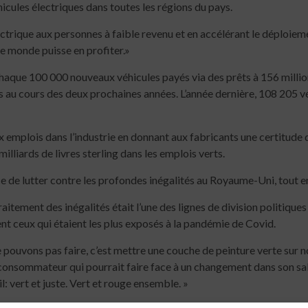
cules électriques dans toutes les régions du pays.
lectrique aux personnes à faible revenu et en accélérant le déploie
le monde puisse en profiter.»
haque 100 000 nouveaux véhicules payés via des prêts à 156 millions
ats au cours des deux prochaines années. L’année dernière, 108 205 v
ux emplois dans l’industrie en donnant aux fabricants une certitude
milliards de livres sterling dans les emplois verts.
 de lutter contre les profondes inégalités au Royaume-Uni, tout en 
raitement des inégalités était l’une des lignes de division politique
ent ceux qui étaient les plus exposés à la pandémie de Covid.
 pouvons pas faire, c’est mettre une couche de peinture verte sur 
e consommateur qui pourrait faire face à un changement dans son sa
: vert et juste. Vert et rouge ensemble. »