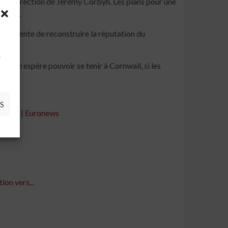
sous la direction de Jeremy Corbyn. Les plans pour une
ateurs.
son tente de reconstruire la réputation du
à
e
nistre espère pouvoir se tenir à Cornwall, si les
S
e 2022 | Euronews
ion vers...