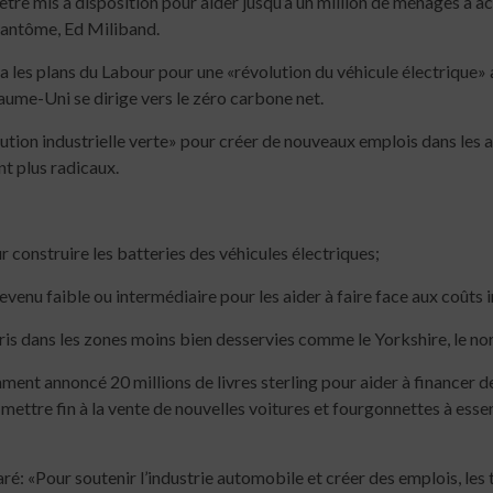
re mis à disposition pour aider jusqu’à un million de ménages à ac
 fantôme, Ed Miliband.
 les plans du Labour pour une «révolution du véhicule électrique
yaume-Uni se dirige vers le zéro carbone net.
ion industrielle verte» pour créer de nouveaux emplois dans les anc
nt plus radicaux.
r construire les batteries des véhicules électriques;
venu faible ou intermédiaire pour les aider à faire face aux coûts i
ris dans les zones moins bien desservies comme le Yorkshire, le no
ment annoncé 20 millions de livres sterling pour aider à financer d
ettre fin à la vente de nouvelles voitures et fourgonnettes à essence
é: «Pour soutenir l’industrie automobile et créer des emplois, les 