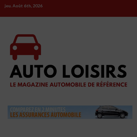
Skip
jeu. Août 6th, 2026
to
content