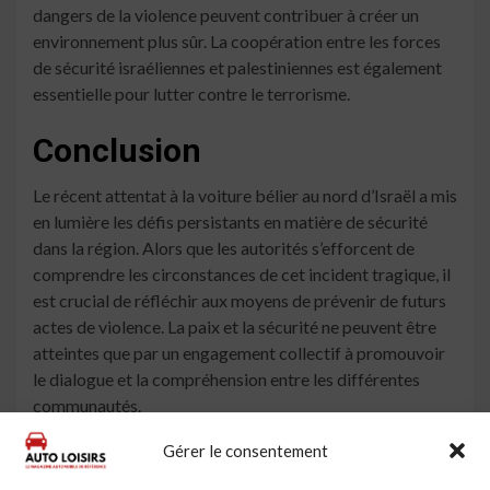
dangers de la violence peuvent contribuer à créer un
environnement plus sûr. La coopération entre les forces
de sécurité israéliennes et palestiniennes est également
essentielle pour lutter contre le terrorisme.
Conclusion
Le récent attentat à la voiture bélier au nord d’Israël a mis
en lumière les défis persistants en matière de sécurité
dans la région. Alors que les autorités s’efforcent de
comprendre les circonstances de cet incident tragique, il
est crucial de réfléchir aux moyens de prévenir de futurs
actes de violence. La paix et la sécurité ne peuvent être
atteintes que par un engagement collectif à promouvoir
le dialogue et la compréhension entre les différentes
communautés.
À lire aussi
Gérer le consentement
Israël : Des blessés dans un attentat terroriste