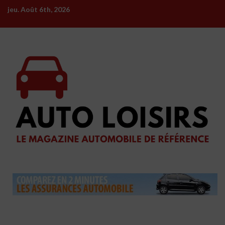
Skip
jeu. Août 6th, 2026
to
content