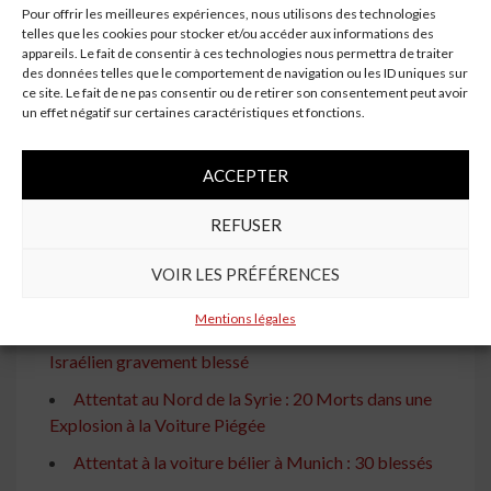
Pour offrir les meilleures expériences, nous utilisons des technologies
présumé à la voiture bélier
telles que les cookies pour stocker et/ou accéder aux informations des
Attentat Terroriste à la Voiture Bélier dans le Nord
appareils. Le fait de consentir à ces technologies nous permettra de traiter
des données telles que le comportement de navigation ou les ID uniques sur
d'Israël : 13 Piétons Blessés
ce site. Le fait de ne pas consentir ou de retirer son consentement peut avoir
un effet négatif sur certaines caractéristiques et fonctions.
Plusieurs Blessés dans un Attentat Terroriste
Présumé à la Voiture Bélier dans le Nord d'Israël
ACCEPTER
Israël : Des Piétons Blessés dans un Attentat
Terroriste Présumé à la Voiture Bélier dans le Nord du
REFUSER
Pays
Attentat Terroriste Présumé à la Voiture Bélier
VOIR LES PRÉFÉRENCES
dans le Nord d'Israël
Mentions légales
Attentat à la voiture bélier en Cisjordanie : Un
Israélien gravement blessé
Attentat au Nord de la Syrie : 20 Morts dans une
Explosion à la Voiture Piégée
Attentat à la voiture bélier à Munich : 30 blessés