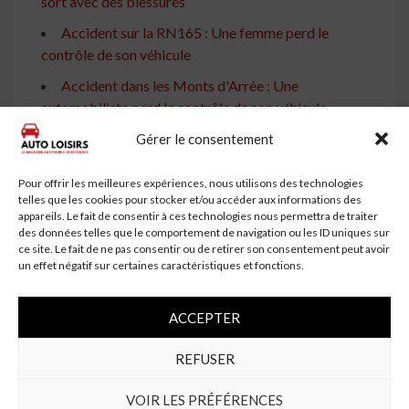
sort avec des blessures
Accident sur la RN165 : Une femme perd le
contrôle de son véhicule
Accident dans les Monts d'Arrée : Une
automobiliste perd le contrôle de son véhicule
Une automobiliste perd le contrôle de sa voiture
Gérer le consentement
contre une maison de santé
Pour offrir les meilleures expériences, nous utilisons des technologies
Groslee Saint Benoit : Un homme désincarcéré
telles que les cookies pour stocker et/ou accéder aux informations des
après un accident de voiture
appareils. Le fait de consentir à ces technologies nous permettra de traiter
des données telles que le comportement de navigation ou les ID uniques sur
Un automobiliste de 32 ans décède dans un
ce site. Le fait de ne pas consentir ou de retirer son consentement peut avoir
accident près de Libourne
un effet négatif sur certaines caractéristiques et fonctions.
Thionville : Un accident de voiture fait deux
ACCEPTER
blessés, dont un héliporté
Accident de voiture : un véhicule termine sur le toit,
REFUSER
le conducteur blessé
VOIR LES PRÉFÉRENCES
Accident près de Rouen : Une voiture termine sur le