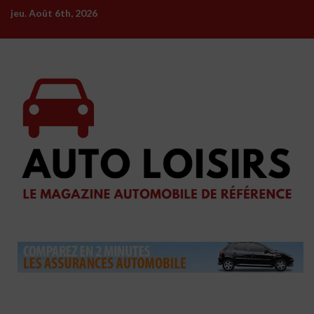
Skip
jeu. Août 6th, 2026
to
content