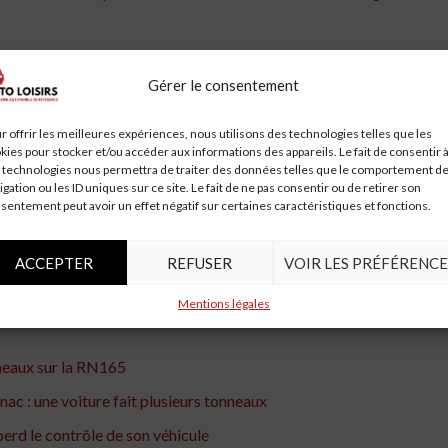
routière
Gérer le consentement
 les autorités ont décidé de renforcer les mesures de sécurité. De
ents sont prévus. De plus, des aménagements de la route, tels que 
r offrir les meilleures expériences, nous utilisons des technologies telles que les
kies pour stocker et/ou accéder aux informations des appareils. Le fait de consentir 
évenir de futurs accidents.
 technologies nous permettra de traiter des données telles que le comportement d
igation ou les ID uniques sur ce site. Le fait de ne pas consentir ou de retirer son
sentement peut avoir un effet négatif sur certaines caractéristiques et fonctions.
’importance de la prudence sur la route. La conductrice, qui a perd
ACCEPTER
REFUSER
VOIR LES PRÉFÉRENCE
ités doivent continuer à travailler pour améliorer la sécurité routiè
iode difficile.
Mentions légales
neaux sur la RN165
ac : une voiture fait plusieurs tonneaux
rd le contrôle de son véhicule