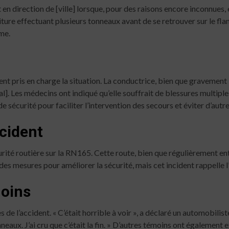
 en direction de [ville] lorsque, pour des raisons encore inconnues, 
iture effectuant plusieurs tonneaux avant de se retrouver sur le fla
ime.
t pris en charge la situation. La conductrice, bien que gravement b
l]. Les médecins ont indiqué qu’elle souffrait de blessures multiples
 sécurité pour faciliter l’intervention des secours et éviter d’autr
cident
urité routière sur la RN165. Cette route, bien que régulièrement en
 des mesures pour améliorer la sécurité, mais cet incident rappelle l
oins
l’accident. « C’était horrible à voir », a déclaré un automobiliste 
eaux. J’ai cru que c’était la fin. » D’autres témoins ont également e