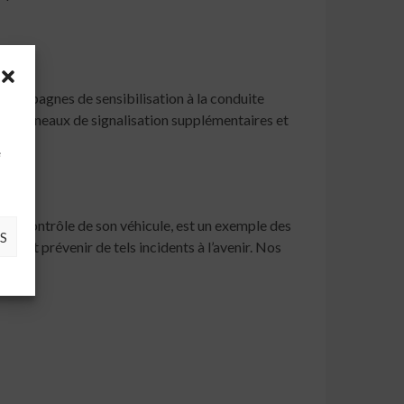
s campagnes de sensibilisation à la conduite
des panneaux de signalisation supplémentaires et
à
e
u le contrôle de son véhicule, est un exemple des
S
re et prévenir de tels incidents à l’avenir. Nos