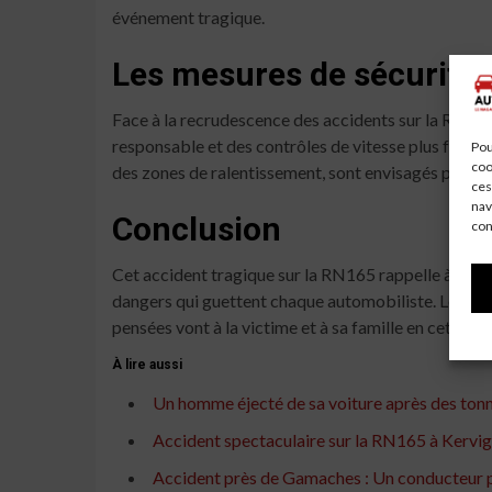
événement tragique.
Les mesures de sécurité 
Face à la recrudescence des accidents sur la RN165,
responsable et des contrôles de vitesse plus fréqu
Pou
coo
des zones de ralentissement, sont envisagés pour pr
ces
nav
Conclusion
con
Cet accident tragique sur la RN165 rappelle à tous l
dangers qui guettent chaque automobiliste. Les autor
pensées vont à la victime et à sa famille en cette pér
À lire aussi
Un homme éjecté de sa voiture après des ton
Accident spectaculaire sur la RN165 à Kervign
Accident près de Gamaches : Un conducteur pe