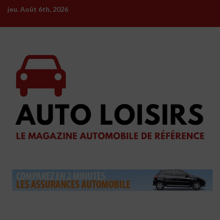
Skip
jeu. Août 6th, 2026
to
content