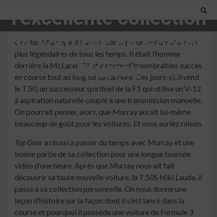
l’excellente collection
de voitures de Gordon
Gordon Murray est l’un des concepteurs automobiles les
plus légendaires de tous les temps. Il était l’homme
Murray
derrière la McLaren F1 et a connu d’innombrables succès
en course tout au long de sa carrière. Ces jours-ci, il vend
le T.50, un successeur spirituel de la F1 qui utilise un V-12
3 min read
à aspiration naturelle couplé à une transmission manuelle.
On pourrait penser, alors, que Murray aurait lui-même
beaucoup de goût pour les voitures. Et vous auriez raison.
Top Gear
a réussi à passer du temps avec Murray et une
bonne partie de sa collection pour une longue tournée
vidéo d’une heure. Après que Murray nous ait fait
découvrir sa toute nouvelle voiture, la T.50S Niki Lauda, ​​il
passe à sa collection personnelle. On nous donne une
leçon d’histoire sur la façon dont il s’est lancé dans la
course et pourquoi il possède une voiture de Formule 3