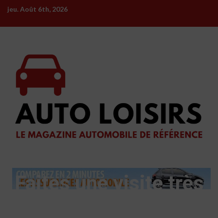
Skip
jeu. Août 6th, 2026
to
content
Faites une visite très
détaillée de