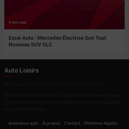
4 min read
Essai Auto : Mercedes Électrise Son Tout
Nouveau SUV GLC
Auto Loisirs
Le magazine de référence sur l’actualité automobile.
Auto Loisirs touche plus de 30 millions de personnes chaque
mois grâce à auto-loisirs.fr, l’édition numérique du magazine,
et les médias sociaux.
Assurance auto
À propos
Contact
Mentions légales