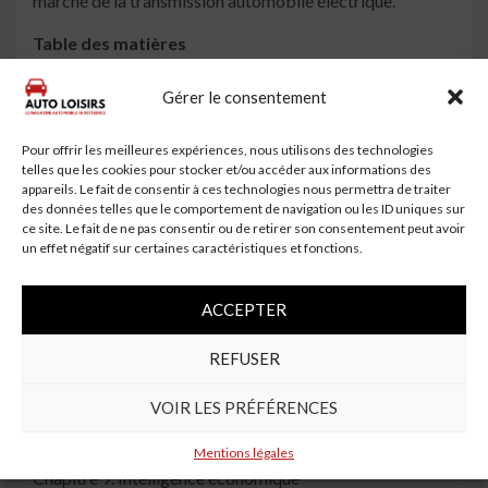
marché de la transmission automobile électrique.
Table des matières
Chapitre 1. Objectif de la recherche
Gérer le consentement
Chapitre 2. Résumé analytique
Pour offrir les meilleures expériences, nous utilisons des technologies
Chapitre 3. Analyse stratégique
telles que les cookies pour stocker et/ou accéder aux informations des
appareils. Le fait de consentir à ces technologies nous permettra de traiter
des données telles que le comportement de navigation ou les ID uniques sur
Chapitre 4. Dynamique du marché de la transmission
ce site. Le fait de ne pas consentir ou de retirer son consentement peut avoir
automobile électrique
un effet négatif sur certaines caractéristiques et fonctions.
Chapitre 5. Segmentation et statistiques
ACCEPTER
Chapitre 6. Études de cas d’utilisation du marché de la
transmission automobile électrique
REFUSER
Chapitre 7. Recommandations KOL
VOIR LES PRÉFÉRENCES
Chapitre 8. Paysage de l’investissement
Mentions légales
Chapitre 9. Intelligence économique