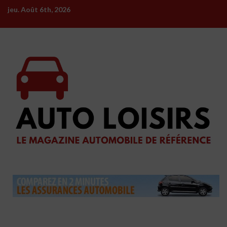
Skip
jeu. Août 6th, 2026
to
content