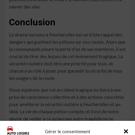
sauver des vies.
Conclusion
Le drame survenu à Feucherolles est un triste rappel des
dangers qui guettent les piétons sur nos routes. Alors que
la communauté pleure la perte d’un de ses membres, il est
crucial de tirer des leçons de cet événement tragique. La
sécurité routière doit être une priorité pour tous, et
chacun a un rôle à jouer pour garantir la sécurité de tous
les usagers de la route.
Nous espérons que cet accident tragique incitera à une
prise de conscience collective et à des actions concrètes
pour améliorer la sécurité routière à Feucherolles et au-
delà. La vie de chaque piéton compte, et il est de notre
devoir de veiller à ce qu’aucune autre tragédie ne se
reproduise.
Gérer le consentement