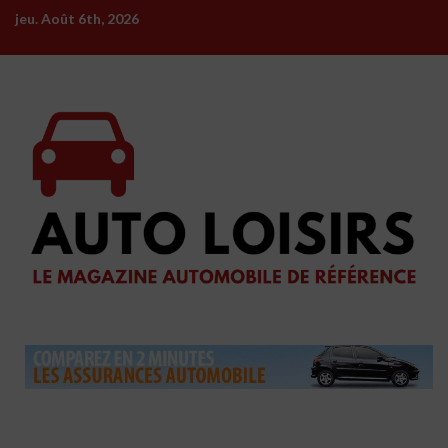
Skip
jeu. Août 6th, 2026
to
content