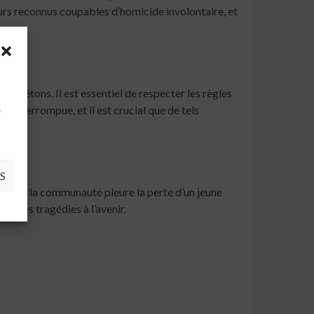
eurs reconnus coupables d’homicide involontaire, et
es piétons. Il est essentiel de respecter les règles
à
t interrompue, et il est crucial que de tels
e
S
ursuit, la communauté pleure la perte d’un jeune
telles tragédies à l’avenir.