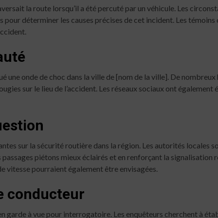
rsait la route lorsqu’il a été percuté par un véhicule. Les circonst
pour déterminer les causes précises de cet incident. Les témoins oc
accident.
auté
é une onde de choc dans la ville de [nom de la ville]. De nombreux
ougies sur le lieu de l’accident. Les réseaux sociaux ont égalemen
uestion
tes sur la sécurité routière dans la région. Les autorités locales
 passages piétons mieux éclairés et en renforçant la signalisation 
de vitesse pourraient également être envisagées.
e conducteur
n garde à vue pour interrogatoire. Les enquêteurs cherchent à établir