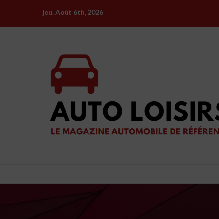
Skip
jeu. Août 6th, 2026
to
content