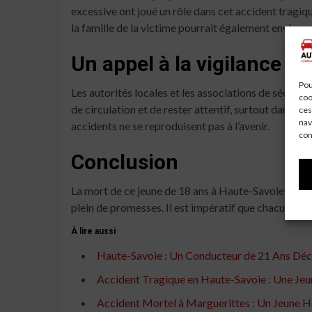
excessive ont joué un rôle dans cet accident tragiq
la famille de la victime pourrait également envisage
Un appel à la vigilance
Pou
Les autorités locales et les associations de sécurité
coo
de circulation et de rester attentif, surtout dans le
ces
nav
accidents ne se reproduisent pas à l’avenir.
con
Conclusion
La mort de ce jeune de 18 ans à Haute-Savoie est un
plein de promesses. Il est impératif que chacun pren
À lire aussi
Haute-Savoie : Un Conducteur de 21 Ans Déc
Accident Tragique en Haute-Savoie : Une Jeu
Accident Mortel à Marguerittes : Un Jeun