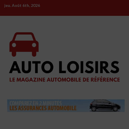
Skip
jeu. Août 6th, 2026
to
content