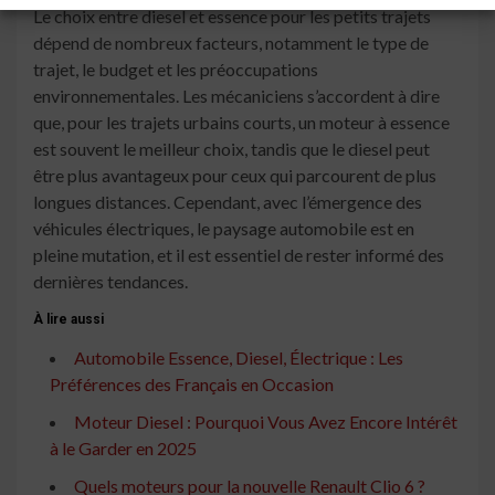
Le choix entre diesel et essence pour les petits trajets
dépend de nombreux facteurs, notamment le type de
trajet, le budget et les préoccupations
environnementales. Les mécaniciens s’accordent à dire
que, pour les trajets urbains courts, un moteur à essence
est souvent le meilleur choix, tandis que le diesel peut
être plus avantageux pour ceux qui parcourent de plus
longues distances. Cependant, avec l’émergence des
véhicules électriques, le paysage automobile est en
pleine mutation, et il est essentiel de rester informé des
dernières tendances.
À lire aussi
Automobile Essence, Diesel, Électrique : Les
Préférences des Français en Occasion
Moteur Diesel : Pourquoi Vous Avez Encore Intérêt
à le Garder en 2025
Quels moteurs pour la nouvelle Renault Clio 6 ?