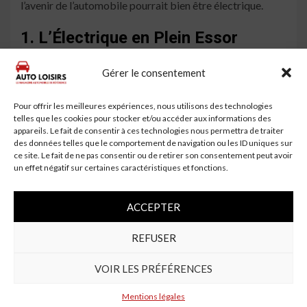
l’avenir de l’automobile pourrait bien être électrique.
1. L’Électrique en Plein Essor
Les véhicules électriques offrent une alternative sans
Gérer le consentement
émissions. « Pour les petits trajets, un véhicule électrique
peut être la solution idéale, » affirme Marie. « Ils sont
Pour offrir les meilleures expériences, nous utilisons des technologies
silencieux, économiques et respectueux de
telles que les cookies pour stocker et/ou accéder aux informations des
l’environnement. »
appareils. Le fait de consentir à ces technologies nous permettra de traiter
des données telles que le comportement de navigation ou les ID uniques sur
ce site. Le fait de ne pas consentir ou de retirer son consentement peut avoir
2. Les Hybrides comme Compromis
un effet négatif sur certaines caractéristiques et fonctions.
Les véhicules hybrides, qui combinent un moteur à
essence et un moteur électrique, gagnent également en
ACCEPTER
popularité. « Ils offrent le meilleur des deux mondes,
surtout pour ceux qui ne sont pas prêts à faire le saut vers
REFUSER
l’électrique, » explique Paul.
VOIR LES PRÉFÉRENCES
Conclusion
Mentions légales