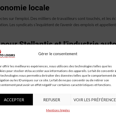
économie locale
tes sur l’emploi. Des milliers de travailleurs sont touchés, et les
tion. Les syndicats s’inquiètent de l’avenir des emplois et appellen
pour Stellantis et l’industrie au
Gérer le consentement
d’avenir pour Stellantis et l’industrie automobile européenne. La tr
s a annoncé des investissements dans des technologies durables et 
r offrir les meilleures expériences, nous utilisons des technologies telles que les
kies pour stocker et/ou accéder aux informations des appareils. Le fait de consentir 
 technologies nous permettra de traiter des données telles que le comportement d
mentales et européennes
igation ou les ID uniques sur ce site. Le fait de ne pas consentir ou de retirer son
sentement peut avoir un effet négatif sur certaines caractéristiques et fonctions.
t en place des initiatives pour soutenir l’industrie automobile. De
 programmes de reconversion pour les travailleurs, sont en cours. C
ACCEPTER
REFUSER
VOIR LES PRÉFÉRENCE
Mentions légales