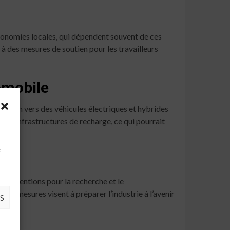
 économies locales, qui dépendent souvent de ces
t à des mesures de soutien pour les travailleurs
tomobile
ansition vers des véhicules électriques et hybrides
des infrastructures de recharge, ce qui pourrait
à
e
s subventions pour la recherche et le
es mesures visent à préparer l’industrie à l’avenir
S