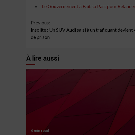
Le Gouvernement a Fait sa Part pour Relancer l
Continue
Previous:
Insolite : Un SUV Audi saisi à un trafiquant devient
Reading
de prison
À lire aussi
4 min read