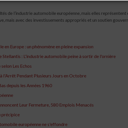
icultés de l’industrie automobile européenne, mais elles représenten
euve, mais avec des investissements appropriés et un soutien gouvern
le en Europe : un phénomène en pleine expansion
e Stellantis : L'industrie automobile peine à sortir de l'ornière
pe selon Les Echos
à l'Arrêt Pendant Plusieurs Jours en Octobre
Bas depuis les Années 1960
opéenne
Annoncent Leur Fermeture, 580 Emplois Menacés
 précipice
utomobile européenne ne s'effondre