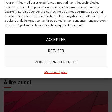
Pour offrir les meilleures expériences, nous utilisons des technologies
gouvernements, travaillent ensemble pour naviguer dans
telles que les cookies pour stocker et/ou accéder aux informations des
cette période de transition. L’avenir de l’industrie
appareils. Le fait de consentir à ces technologies nous permettra de traiter
des données telles que le comportement de navigation ou les ID uniques sur
automobile dépendra de sa capacité à s’adapter aux
ce site. Le fait de ne pas consentir ou de retirer son consentement peut avoir
nouvelles réalités économiques et environnementales.
un effet négatif sur certaines caractéristiques et fonctions.
Continue
Previous:
ACCEPTER
Loire : 84 emplois supprimés après la liquidation de
Reading
l’équipementier automobile Anderton Castings
REFUSER
Next:
Les Équipementiers Français et Européens dans la
VOIR LES PRÉFÉRENCES
Tourmente : Des dizaines de milliers d’emplois menacés
Mentions légales
À lire aussi