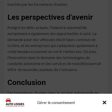
touchés par les fermetures d’usines.
Les perspectives d’avenir
Malgré les défis actuels, l’industrie automobile
européenne a également des opportunités à saisir. La
demande pour des véhicules électriques continue de
croître, et les entreprises qui s’adaptent rapidement à
cette tendance peuvent en sortir renforcées. De plus,
l’innovation dans le domaine des technologies de
conduite autonome et des services de mobilité pourrait
offrir de nouvelles avenues de croissance.
Conclusion
Les fermetures d’usines dans le secteur automobile en
Europe sont symptomatiques d’une industrie en
Gérer le consentement
mutation. Bien que les défis soient nombreux, il est
essentiel que les acteurs du secteur, ainsi que les