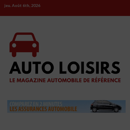
Skip
jeu. Août 6th, 2026
to
content