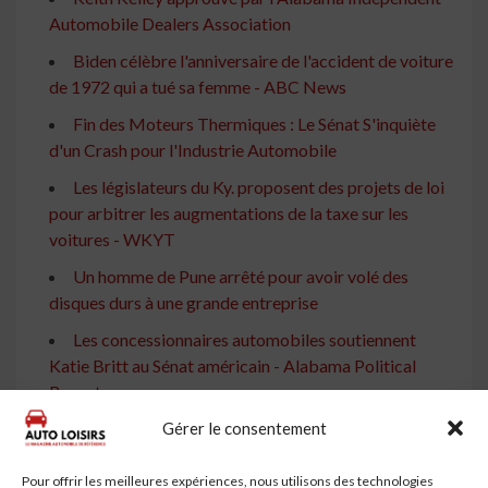
Automobile Dealers Association
Biden célèbre l'anniversaire de l'accident de voiture
de 1972 qui a tué sa femme - ABC News
Fin des Moteurs Thermiques : Le Sénat S'inquiète
d'un Crash pour l'Industrie Automobile
Les législateurs du Ky. proposent des projets de loi
pour arbitrer les augmentations de la taxe sur les
voitures - WKYT
Un homme de Pune arrêté pour avoir volé des
disques durs à une grande entreprise
Les concessionnaires automobiles soutiennent
Katie Britt au Sénat américain - Alabama Political
Reporter
Gérer le consentement
Chongqing Changan Automobile Company Limited
: Proposition de Dividende Final en Espèces pour 2024
Pour offrir les meilleures expériences, nous utilisons des technologies