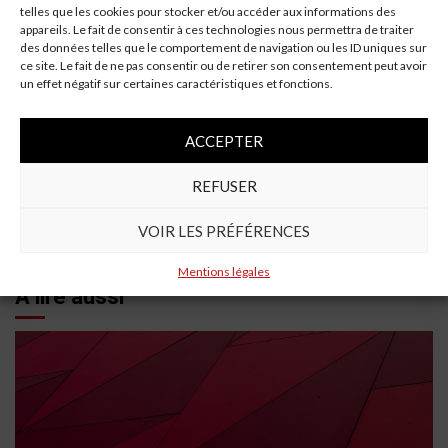
Alan Tudge nie avoir connaissance d'une "liste
telles que les cookies pour stocker et/ou accéder aux informations des
électorale marginale" à cibler avec des parkings
appareils. Le fait de consentir à ces technologies nous permettra de traiter
des données telles que le comportement de navigation ou les ID uniques sur
ce site. Le fait de ne pas consentir ou de retirer son consentement peut avoir
Continue
Previous:
un effet négatif sur certaines caractéristiques et fonctions.
279 $ par jour: bonne chance pour trouver une voiture de
Reading
location bon marché à New York
ACCEPTER
Next:
Marché de la ceinture de sécurité automobile 2019-
REFUSER
2025: analyse de l’industrie par principaux acteurs, types,
régions clés …
VOIR LES PRÉFÉRENCES
Mentions légales
À lire aussi