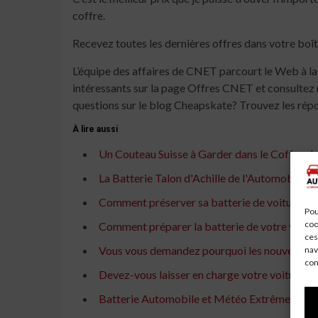
coffre.
Recevez toutes les dernières offres dans votre boîte
L’équipe des affaires de CNET parcourt le Web à la
intéressants sur la page Offres CNET et consulte
questions sur le blog Cheapskate? Trouvez les rép
À lire aussi
Un Couteau Suisse à Garder dans le Coffre : 
La Batterie Talon d'Achille de l'Automobile p
Comment préserver sa batterie de voiture par
Pou
coo
Comment préparer la batterie de votre voitu
ces
Vous vous demandez pourquoi les nouvelles ba
nav
con
Devez-vous laisser en charge votre voiture é
Batterie Automobile et Météo Extrême : Les D