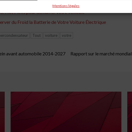
obile - Spectrum News
Mentions légales
00: Hot Picks pour démarrer votre véhicule
rver du Froid la Batterie de Votre Voiture Électrique
percondensateur
Tout
voiture
votre
frein avant automobile 2014-2027
Rapport sur le marché mondial