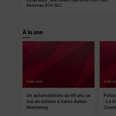
Essai Auto : Mercedes Électrise Son Tout
Nouveau SUV GLC
À la une
4 min read
5 min re
Un automobiliste de 69 ans se
Poles
tue en voiture à Saint-Aubin-
: La 
Montenoy
Conn