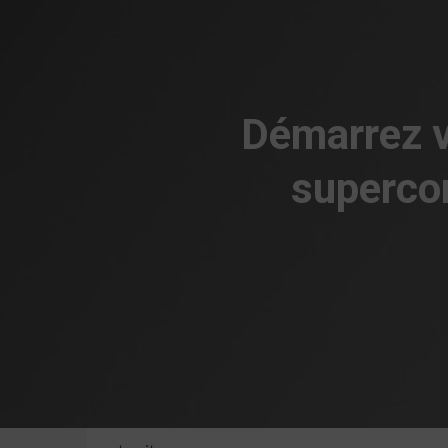
Démarrez v
supercon