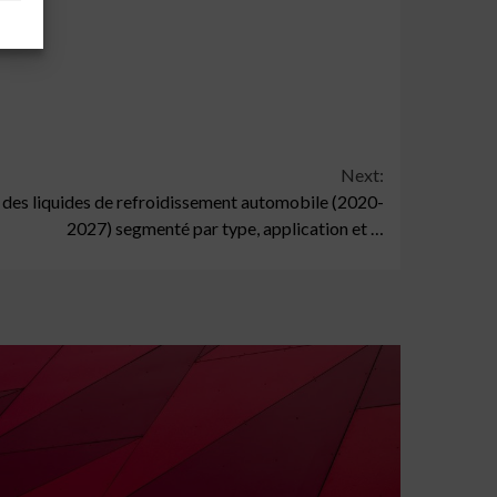
Next:
 des liquides de refroidissement automobile (2020-
2027) segmenté par type, application et …