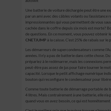
autowit
Une batterie de voiture déchargée peut être une ex
par un ami avec des câbles volants ou l’assistance 
impressionnantes qui vous permettent de vous sauver
cachée dans le coffre depuis six mois est morte? Bo
de questions. En ce moment, vous pouvez obtenir l
CNETJUMP
à la caisse. C’est 25% de rabais sur le 
Les démarreurs de supercondensateurs comme l’Auto
années. Il n’y a pas de batterie dans cette chose. D
prépariez à le redémarrer, mais les connexions perme
peut-être pas assez de jus pour faire tourner le mo
capacité. Lorsque le petit affichage numérique ind
bouton qui reconfigure le condensateur pour libérer 
Comme toute batterie de démarrage portable de bonne
4 litres. Mais contrairement à une batterie, elle n’a 
quand vous en avez besoin, ce qui est honnêtement 
C’est le meilleur prix que je puisse trouver n’import