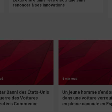
Lexus entre dans l’ère électrique sans
renoncer à ses innovations
ad
4 min read
tar Banni des États-Unis
Un jeune homme s’endo
Guerre des Voitures
dans une voiture verroui
ectées Commence
en pleine canicule en E