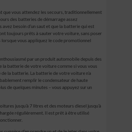
t que vous attendez les secours, traditionnellement
s jours des batteries de démarrage assez
avez besoin d’un saut et que la batterie qui est
nt toujours prêts à sauter votre voiture, sans poser
$
lorsque vous appliquez le code promotionnel
 enthousiasmé par un produit automobile depuis des
de la batterie de votre voiture comme si vous vous
e la batterie. La batterie de votre voiture n’a
robablement remplir le condensateur de haute
plus de quelques minutes – vous appuyez sur un
ures jusqu’à 7 litres et des moteurs diesel jusqu’à
hargée régulièrement. Il est prêt à être utilisé
fonctionner.
ous suggère d’en prendre un et de le jeter dans votre