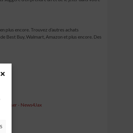
ien plus encore. Trouvez d’autres achats
 de Best Buy, Walmart, Amazon et plus encore. Des
à
e
économiser - News4Jax
S