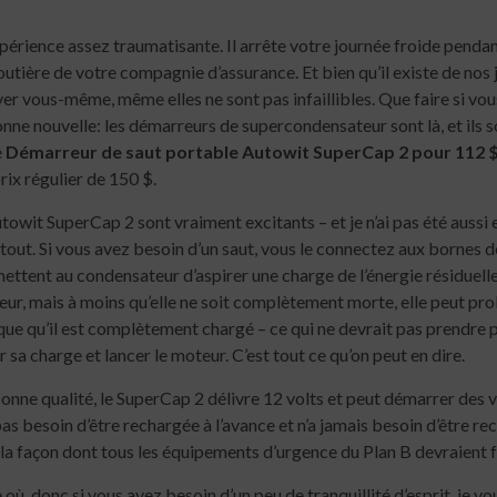
périence assez traumatisante. Il arrête votre journée froide pendan
routière de votre compagnie d’assurance. Et bien qu’il existe de no
 vous-même, même elles ne sont pas infaillibles. Que faire si vous 
nne nouvelle: les démarreurs de supercondensateur sont là, et ils so
e
Démarreur de saut portable Autowit SuperCap 2 pour 112 
prix régulier de 150 $.
wit SuperCap 2 sont vraiment excitants – et je n’ai pas été aussi
u tout. Si vous avez besoin d’un saut, vous le connectez aux bornes 
ttent au condensateur d’aspirer une charge de l’énergie résiduelle d
teur, mais à moins qu’elle ne soit complètement morte, elle peut p
ique qu’il est complètement chargé – ce qui ne devrait pas prendre 
sa charge et lancer le moteur. C’est tout ce qu’on peut en dire.
 qualité, le SuperCap 2 délivre 12 volts et peut démarrer des voit
pas besoin d’être rechargée à l’avance et n’a jamais besoin d’être rec
la façon dont tous les équipements d’urgence du Plan B devraient 
e où, donc si vous avez besoin d’un peu de tranquillité d’esprit, je v