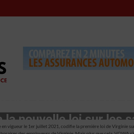
ents à venir pour les c
 la nouvelle loi sur les s
 vigueur le 1er juillet 2021, codifie la première loi de Virginie s
oraires des employeurs de Virginie. Mais plus que cela, VOWA s’écar