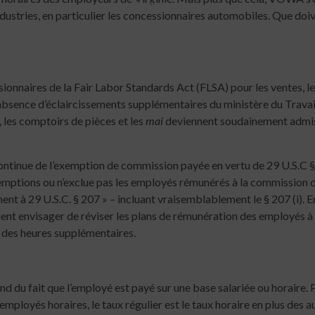
4 min read
dustries, en particulier les concessionnaires automobiles. Que doi
naires de la Fair Labor Standards Act (FLSA) pour les ventes, les
’absence d’éclaircissements supplémentaires du ministère du Travail 
e, les comptoirs de pièces et les
mai
deviennent soudainement admissi
é continue de l’exemption de commission payée en vertu de 29 U.S.C §
xemptions ou n’exclue pas les employés rémunérés à la commission dan
t à 29 U.S.C. § 207 » – incluant vraisemblablement le § 207 (i). 
ient envisager de réviser les plans de rémunération des employés à 
n des heures supplémentaires.
du fait que l’employé est payé sur une base salariée ou horaire. Po
 employés horaires, le taux régulier est le taux horaire en plus des 