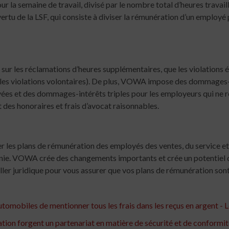
r la semaine de travail, divisé par le nombre total d’heures travail
vertu de la LSF, qui consiste à diviser la rémunération d’un employé 
ur les réclamations d’heures supplémentaires, que les violations ét
our les violations volontaires). De plus, VOWA impose des dommage
ées et des dommages-intérêts triples pour les employeurs qui ne
des honoraires et frais d’avocat raisonnables.
r les plans de rémunération des employés des ventes, du service et 
ginie. VOWA crée des changements importants et crée un potentiel 
eiller juridique pour vous assurer que vos plans de rémunération sont
obiles de mentionner tous les frais dans les reçus en argent - Le
tion forgent un partenariat en matière de sécurité et de conform