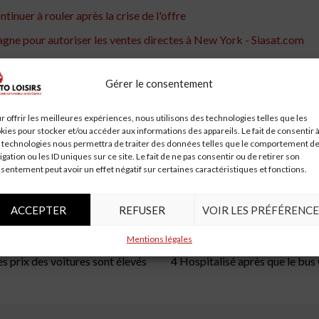
nuer à rouler après la crise de l'offre
agne pour autoriser les ventes directes à New York - Siasat.com
er les intérêts des concessionnaires automobiles - The Economic
Gérer le consentement
rillac encaissent le coup de rabot sur les aides pour les voitures
sion de Roanoke ont été cambriolés; titres, pièces de voiture volé
r offrir les meilleures expériences, nous utilisons des technologies telles que les
kies pour stocker et/ou accéder aux informations des appareils. Le fait de consentir 
automobiles de juin et fait grimper les prix, selon les prévisionnist
 technologies nous permettra de traiter des données telles que le comportement d
igation ou les ID uniques sur ce site. Le fait de ne pas consentir ou de retirer son
t des constructeurs automobiles
sentement peut avoir un effet négatif sur certaines caractéristiques et fonctions.
les de tourisme en décembre en raison de problèmes de semi-con
ACCEPTER
REFUSER
VOIR LES PRÉFÉRENCE
les
LÉtat
loi
nouvelle
pour
salaires
sur
venir
Virginie
Mentions légales
s prix des voitures sont élevés
4 Hospitalisé après que le bus