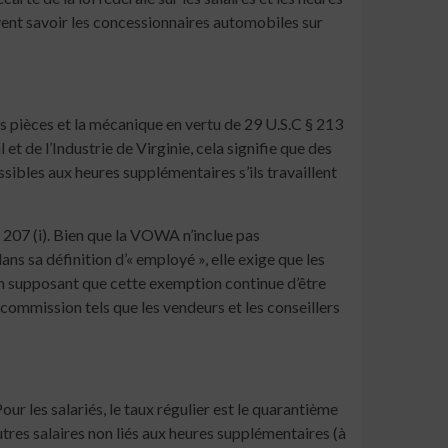
vent savoir les concessionnaires automobiles sur
 pièces et la mécanique en vertu de 29 U.S.C § 213
et de l’Industrie de Virginie, cela signifie que des
bles aux heures supplémentaires s’ils travaillent
 207 (i). Bien que la VOWA n’inclue pas
s sa définition d’« employé », elle exige que les
En supposant que cette exemption continue d’être
commission tels que les vendeurs et les conseillers
ur les salariés, le taux régulier est le quarantième
autres salaires non liés aux heures supplémentaires (à