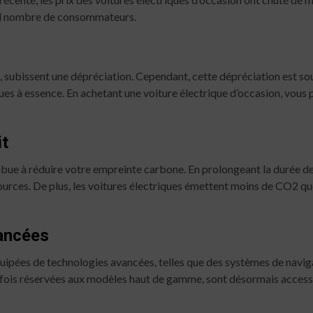
rand nombre de consommateurs.
s, subissent une dépréciation. Cependant, cette dépréciation est s
es à essence. En achetant une voiture électrique d’occasion, vous po
it
bue à réduire votre empreinte carbone. En prolongeant la durée de v
sources. De plus, les voitures électriques émettent moins de CO2 q
vancées
uipées de technologies avancées, telles que des systèmes de navigat
trefois réservées aux modèles haut de gamme, sont désormais acce