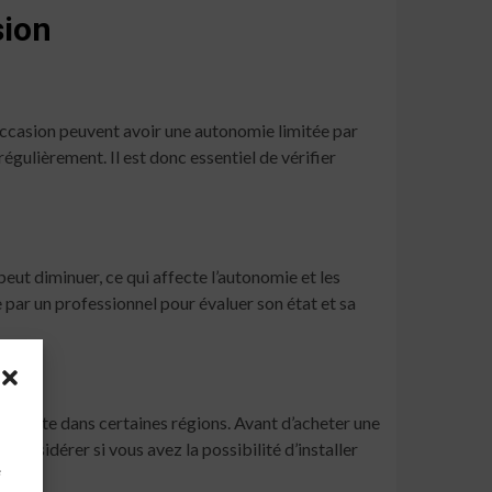
sion
’occasion peuvent avoir une autonomie limitée par
gulièrement. Il est donc essentiel de vérifier
peut diminuer, ce qui affecte l’autonomie et les
e par un professionnel pour évaluer son état et sa
ffisante dans certaines régions. Avant d’acheter une
 considérer si vous avez la possibilité d’installer
à
e