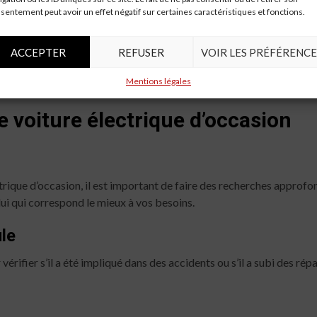
sentement peut avoir un effet négatif sur certaines caractéristiques et fonctions.
lement moins d’entretien que les voitures à essence, certains coûts
ACCEPTER
REFUSER
VOIR LES PRÉFÉRENCE
st donc essentiel de prendre en compte ces coûts potentiels lors de
Mentions légales
 voiture électrique d’occasion
trique d’occasion, il est important de faire des recherches approfond
ui qui correspond le mieux à vos besoins.
ule
rifier s’il a été impliqué dans des accidents ou s’il a subi des rép