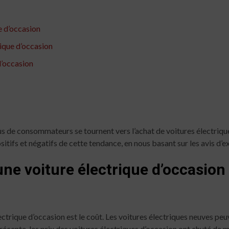
e d’occasion
rique d’occasion
d’occasion
plus de consommateurs se tournent vers l’achat de voitures électriq
ositifs et négatifs de cette tendance, en nous basant sur les avis d’e
ne voiture électrique d’occasion
lectrique d’occasion est le coût. Les voitures électriques neuves pe
récente, les prix des voitures électriques d’occasion ont chuté de m