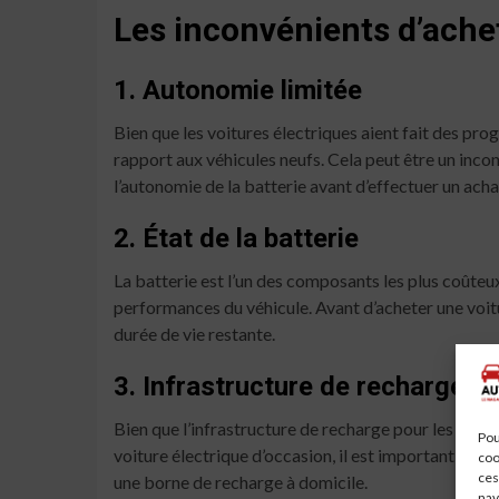
Les inconvénients d’achet
1. Autonomie limitée
Bien que les voitures électriques aient fait des p
rapport aux véhicules neufs. Cela peut être un inco
l’autonomie de la batterie avant d’effectuer un acha
2. État de la batterie
La batterie est l’un des composants les plus coûteux
performances du véhicule. Avant d’acheter une voitur
durée de vie restante.
3. Infrastructure de recharge
Bien que l’infrastructure de recharge pour les voit
Pou
voiture électrique d’occasion, il est important de vé
coo
ces
une borne de recharge à domicile.
nav