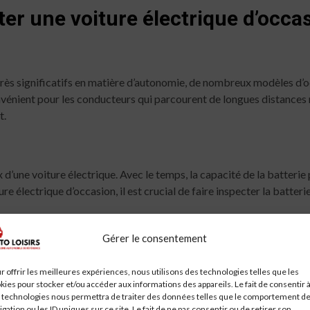
er une voiture électrique d’occa
rogrès significatifs en matière d’autonomie, de nombreux modèles d
nvénient pour les conducteurs qui parcourent de longues distances ré
t.
 d’une voiture électrique. Avec le temps, la capacité de la batterie 
e électrique d’occasion, il est crucial de faire inspecter la batteri
Gérer le consentement
ures électriques se développe rapidement, elle peut encore être insu
r offrir les meilleures expériences, nous utilisons des technologies telles que les
rifier la disponibilité des stations de recharge dans votre zone et de
kies pour stocker et/ou accéder aux informations des appareils. Le fait de consentir 
 technologies nous permettra de traiter des données telles que le comportement d
igation ou les ID uniques sur ce site. Le fait de ne pas consentir ou de retirer son