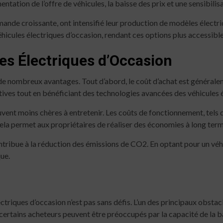
ntation de l’offre de véhicules, la baisse des prix et une sensibil
ande croissante, ont intensifié leur production de modèles électr
icules électriques d’occasion, rendant ces options plus accessib
es Électriques d’Occasion
de nombreux avantages. Tout d’abord, le coût d’achat est généraleme
ives tout en bénéficiant des technologies avancées des véhicules é
uvent moins chères à entretenir. Les coûts de fonctionnement, tels qu
 Cela permet aux propriétaires de réaliser des économies à long term
contribue à la réduction des émissions de CO2. En optant pour un vé
ue.
triques d’occasion n’est pas sans défis. L’un des principaux obstacl
ertains acheteurs peuvent être préoccupés par la capacité de la ba