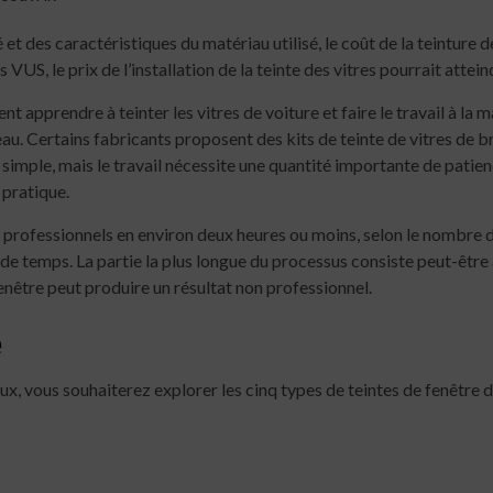
 et des caractéristiques du matériau utilisé, le coût de la teinture 
VUS, le prix de l’installation de la teinte des vitres pourrait attei
t apprendre à teinter les vitres de voiture et faire le travail à l
uleau. Certains fabricants proposent des kits de teinte de vitres d
 simple, mais le travail nécessite une quantité importante de patienc
pratique.
s professionnels en environ deux heures ou moins, selon le nombre de
temps. La partie la plus longue du processus consiste peut-être à 
enêtre peut produire un résultat non professionnel.
e
x, vous souhaiterez explorer les cinq types de teintes de fenêtre di