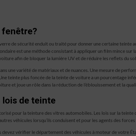
e fenêtre?
 verre de sécurité enduit ou traité pour donner une certaine teinte 
condaire est une méthode consistant à appliquer un film mince sur la
iture afin de bloquer la lumière UV et de réduire les reflets du sol
e dans une variété de matériaux et de nuances. Une mesure de perform
 Une teinte plus foncée de la teinte de voiture a un pourcentage infé
iture et joue un rôle dans la réduction de l’éblouissement et la qual
lois de teinte
utorisé pour la teinture des vitres automobiles. Les lois sur la tei
utres véhicules lorsqu’ils conduisent et pour les agents des forces d
us devez vérifier le département des véhicules à moteur de votre Éta