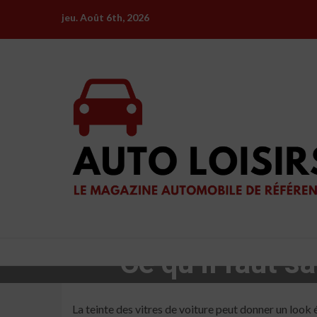
Skip
jeu. Août 6th, 2026
to
content
Ce qu’il faut sa
La teinte des vitres de voiture peut donner un look é