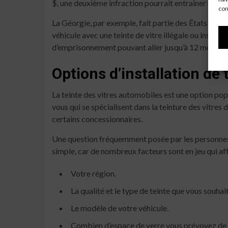
$, une deuxième infraction pourrait entraîner une a
con
La Géorgie, par exemple, fait partie des États qui ap
véhicule avec une teinte de vitre illégale ou installe
d’emprisonnement pouvant aller jusqu’à 12 mois. En o
Options d’installation de 
La teinte des vitres automobiles est une option pop
vous qui se spécialisent dans la teinture des vitres
certains concessionnaires.
Une question fréquemment posée par les personnes in
simple, car de nombreux facteurs sont en jeu qui aff
Votre région.
La qualité et le type de teinte que vous souhait
Le modèle de votre véhicule.
Combien d’espace de verre vous prévoyez de 