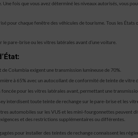
. Une fois que vous avez déterminé les niveaux autorisés, vous pouv
orisé pour chaque fenêtre des véhicules de tourisme. Tous les États o
r le pare-brise ou les vitres latérales avant d’une voiture.
’État:
rict de Columbia exigent une transmission lumineuse de 70%.
umière à 65% avec un autocollant de conformité de teinte de vitre 
 foncée pour les vitres latérales avant, permettant une transmissio
interdisent toute teinte de rechange sur le pare-brise et les vitr
s vitres automobiles sur les VUS et les mini-fourgonnettes peuvent d
 exigences et des restrictions supplémentaires ou différentes.
gagées pour installer des teintes de rechange connaissent les régl