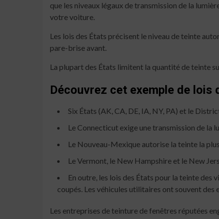
que les niveaux légaux de transmission de la lumière
votre voiture.
Les lois des États précisent le niveau de teinte aut
pare-brise avant.
La plupart des États limitent la quantité de teinte su
Découvrez cet exemple de lois d
Six États (AK, CA, DE, IA, NY, PA) et le Dist
Le Connecticut exige une transmission de la l
Le Nouveau-Mexique autorise la teinte la plus
Le Vermont, le New Hampshire et le New Jersey 
En outre, les lois des États pour la teinte de
coupés. Les véhicules utilitaires ont souvent des
Les entreprises de teinture de fenêtres réputées en