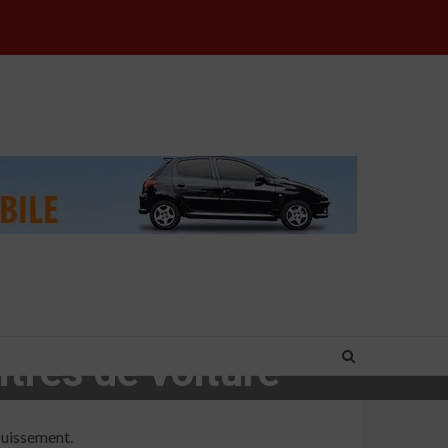
vitres de voiture
louissement.