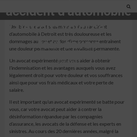
accident d’automobile
à Detroit: voici ce qu’il
Une blessure aux tissus mous après un accident
d’automobile à Detroit est très douloureuse et les
faut savoir
dommages au cou et au dos d’une personne entraînent
une douleur permanente et une invalidité permanente.
Un avocat expérimenté peut vous aider à obtenir
2 min read
l’indemnisation et les avantages auxquels vous avez
légalement droit pour votre douleur et vos souffrances
ainsi que pour vos frais médicaux et votre perte de
salaire.
Il est important qu’un avocat expérimenté se batte pour
vous, car votre avocat peut aider à contrer la
désinformation répandue par les compagnies
d’assurance, les avocats de la défense et les experts en
sinistres. Au cours des 20 dernières années, malgré la