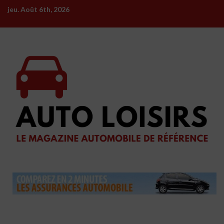
Skip
jeu. Août 6th, 2026
to
content