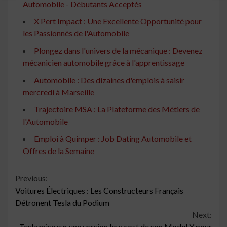
Automobile - Débutants Acceptés
X Pert Impact : Une Excellente Opportunité pour
les Passionnés de l'Automobile
Plongez dans l'univers de la mécanique : Devenez
mécanicien automobile grâce à l'apprentissage
Automobile : Des dizaines d'emplois à saisir
mercredi à Marseille
Trajectoire MSA : La Plateforme des Métiers de
l'Automobile
Emploi à Quimper : Job Dating Automobile et
Offres de la Semaine
Continue
Previous:
Voitures Électriques : Les Constructeurs Français
Reading
Détronent Tesla du Podium
Next:
Tesla mise sur une version low cost de son Model Y pour