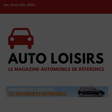
Skip
jeu. Août 6th, 2026
to
content