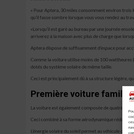
« Pour Aptera, 30 miles consomment environ trois k
qu’il fasse sombre lorsque vous vous rendez au travai
«Lorsqu’il est garé au bureau par une journée ensole
arriverez à la maison avec plus de charge que lorsqu
Aptera dispose de suffisamment d’espace pour accu
Comme la voiture utilise moins de 100 wattheures (Wh
dotés du système solaire de même taille.
Ceci est principalement dû à sa structure légère, qu
Première voiture familiale
La voiture est également composée de quatre pièces 
Pou
coo
Ceci combiné à sa forme aérodynamique réduit la tra
ces
nav
L’énergie solaire du soleil permet au véhicule de res
con