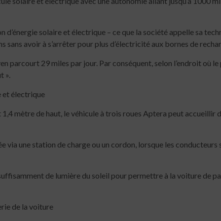
e solaire et électrique avec une autonomie allant jusqu’à 1000 miles 
d’énergie solaire et électrique – ce que la société appelle sa tech
 sans avoir à s’arrêter pour plus d’électricité aux bornes de recha
 parcourt 29 miles par jour. Par conséquent, selon l’endroit où le p
t ».
 et électrique
1,4 mètre de haut, le véhicule à trois roues Aptera peut accueillir
 via une station de charge ou un cordon, lorsque les conducteurs son
uffisamment de lumière du soleil pour permettre à la voiture de par
rie de la voiture