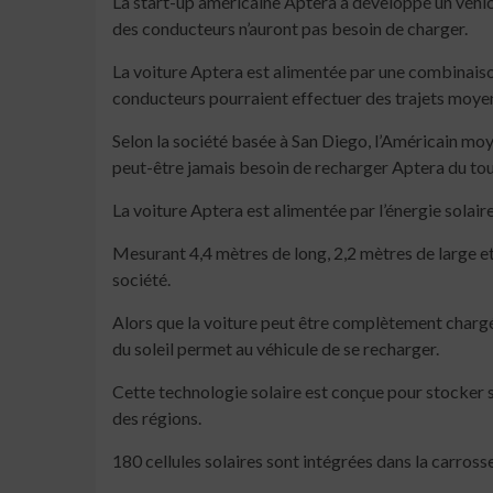
La start-up américaine Aptera a développé un véhicul
des conducteurs n’auront pas besoin de charger.
La voiture Aptera est alimentée par une combinaison 
conducteurs pourraient effectuer des trajets moyens
Selon la société basée à San Diego, l’Américain moyen
peut-être jamais besoin de recharger Aptera du tou
La voiture Aptera est alimentée par l’énergie solaire
Mesurant 4,4 mètres de long, 2,2 mètres de large et 
société.
Alors que la voiture peut être complètement chargée
du soleil permet au véhicule de se recharger.
Cette technologie solaire est conçue pour stocker s
des régions.
180 cellules solaires sont intégrées dans la carrosse