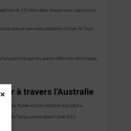
ajet est de 15 miles dans chaque sens, supposons
 plus que ce que vous utiliserez ce jour-là. Vous
fois plus loin que les autres véhicules électriques
rir à travers l’Australie
nd plus fluide et plus rentable à produire.
à
le 3 de Tesla a une traînée Cd de 0,23.
e