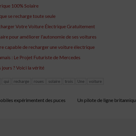
trique 100% Solaire
ique se recharge toute seule
echarger Votre Voiture Électrique Gratuitement
re pour améliorer l'autonomie de ses voitures
e capable de recharger une voiture électrique
mais : Le Projet Futuriste de Mercedes
 jours ? Voici la vérité
qui
recharge
roues
solaire
trois
Une
voiture
omobiles expérimentent des puces
Un pilote de ligne britanniqu