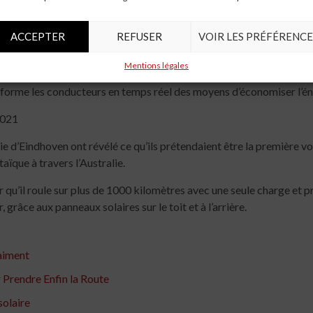
1, est capable de passer de zéro à 60 miles par heure (mph) en 3,5
ACCEPTER
REFUSER
VOIR LES PRÉFÉRENCE
au deux, ce qui signifie qu’il peut contrôler la direction, l’accéléra
Mentions légales
e informe les conducteurs en temps réel des moyens d’économiser l’én
2021
e d’Eindhoven ont révélé ce qu’ils prétendaient être la première vo
aïque à travers l’Australie.
ur qu’il roule sur plus de 1000 kilomètres avec une seule charge et
 grâce aux panneaux solaires sur le toit et à l’arrière.
raiment
r Prendre Enfin la Route
solaire