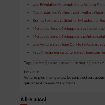
Une Révolution Automobile : La Voiture Élec
Testée dans les Yvelines : cette voiture électr
Bornes Solaires : La Solution Miracle pour R
Mercedes-Benz développe un revêtement solai
Mercedes-Benz développe une peinture solair
Une Voiture Électrique Qui Ne Se Recharge Ja
Faut-il recharger sa voiture électrique tous les
Tags:
Aptera
aucune
dévoile
électrique
nécessite
Continue
Previous:
Voitures plus intelligentes: les constructeurs aut
Reading
qui pensent comme des humains
À lire aussi