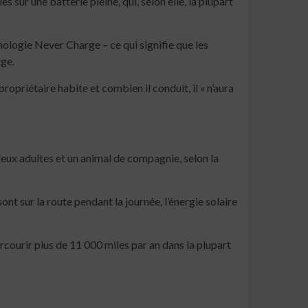
sur une batterie pleine, qui, selon elle, la plupart
nologie Never Charge – ce qui signifie que les
rge.
ropriétaire habite et combien il conduit, il « n’aura
 deux adultes et un animal de compagnie, selon la
t sur la route pendant la journée, l’énergie solaire
courir plus de 11 000 miles par an dans la plupart