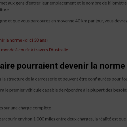
ermet aux gens d’entrer leur emplacement et le nombre de kilomètre
iture.
gne et que vous parcourez en moyenne 40 km par jour, vous devrez 
nir la norme «d’ici 30 ans»
 monde à courir à travers l’Australie
laire pourraient devenir la norme 
s la structure de la carrosserie et peuvent être configurées pour fou
ra le premier véhicule capable de répondre à la plupart des besoin
les sur une charge complète
rcourir environ 1 000 miles entre deux charges, la réalité est que 