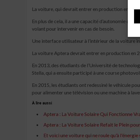
La voiture, qui devrait entrer en production en 202
En plus de cela, il a une capacité d’autonomie de nive
volant pour intervenir en cas de besoin.
Une interface utilisateur à l’intérieur de la voitur
La voiture Aptera devrait entrer en production en 
En 2013, des étudiants de l’Université de technologi
Stella, qui a ensuite participé à une course photovolt
En 2015, les étudiants ont redessiné le véhicule po
pour alimenter une télévision ou une machine à laver,
À lire aussi
Aptera : La Voiture Solaire Qui Fonctionne V
Aptera : La Voiture Solaire Refait le Plein pou
Et voici une voiture qui ne roule qu'à l'énergie 