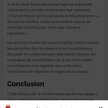
à cet incident. Beaucoup ont partagé leur inquiétude
concernant la sécurité routière dans leur commune.
« C’est un miracle qu’il n’y ait pas eu de blessés graves », a
déclaré un résident. « Nous avons besoin de plus de
contrôles de police pour éviter que cela ne se
reproduise. »
Les autorités locales ont annoncé qu’elles renforceraient
les patrouilles dans les zones à forte circulation pour
dissuader les comportements imprudents. De plus, des
campagnes de sensibilisation sur la sécurité routière
seront lancées pour rappeler aux conducteurs
l’importance de respecter les règles de circulation.
Conclusion
Cette affaire à Sin-le-Noble met en lumière les dangers
de la conduite imprudente et les conséquences qui en
découlent. Alors que la conductrice fait face à des