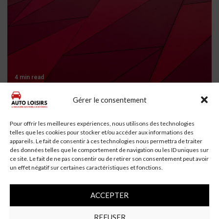
4 min read
Gérer le consentement
Un automobiliste de 69 ans se tue en voiture à
Saint-Aubin-Montenoy
Pour offrir les meilleures expériences, nous utilisons des technologies
telles que les cookies pour stocker et/ou accéder aux informations des
appareils. Le fait de consentir à ces technologies nous permettra de traiter
des données telles que le comportement de navigation ou les ID uniques sur
ce site. Le fait de ne pas consentir ou de retirer son consentement peut avoir
un effet négatif sur certaines caractéristiques et fonctions.
ACCEPTER
REFUSER