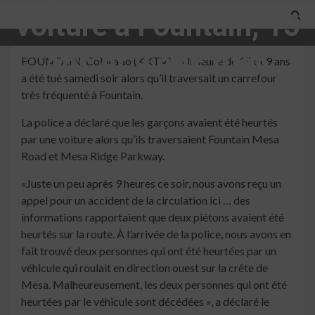
voiture à Fountain; 15
ans et 9 ans tués
FOUNTAIN, Colorado (KKTV) – Un jeune de 15 et 9 ans
a été tué samedi soir alors qu’il traversait un carrefour
très fréquenté à Fountain.
3 min read
La police a déclaré que les garçons avaient été heurtés
par une voiture alors qu’ils traversaient Fountain Mesa
Road et Mesa Ridge Parkway.
«Juste un peu après 9 heures ce soir, nous avons reçu un
appel pour un accident de la circulation ici … des
informations rapportaient que deux piétons avaient été
heurtés sur la route. À l’arrivée de la police, nous avons en
fait trouvé deux personnes qui ont été heurtées par un
véhicule qui roulait en direction ouest sur la crête de
Mesa. Malheureusement, les deux personnes qui ont été
heurtées par le véhicule sont décédées », a déclaré le