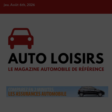
Skip
jeu. Août 6th, 2026
to
content