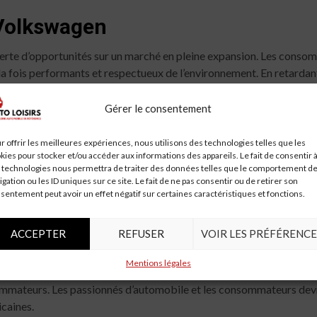
Volkswagen
perte d’opportunités sur un marché en pleine expansion. Les conso
 la fois performants et respectueux de l’environnement. En retarda
t déjà bien établis.
Gérer le consentement
r offrir les meilleures expériences, nous utilisons des technologies telles que les
kswagen a des plans ambitieux pour l’avenir. La marque a annoncé s
kies pour stocker et/ou accéder aux informations des appareils. Le fait de consentir 
 technologies nous permettra de traiter des données telles que le comportement d
signifier que Cupra, lorsqu’elle fera finalement son entrée sur le 
igation ou les ID uniques sur ce site. Le fait de ne pas consentir ou de retirer son
qui pourrait séduire un public plus large.
sentement peut avoir un effet négatif sur certaines caractéristiques et fonctions.
ACCEPTER
REFUSER
VOIR LES PRÉFÉRENCE
n Cupra de Volkswagen en Amérique du Nord jusqu’en 2030 soulève de
Mentions légales
rs que Volkswagen se concentre sur l’électrification de sa gamme, 
ommateurs. Les passionnés d’automobile et les consommateurs dev
icaines.