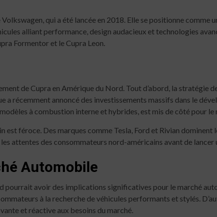
de Volkswagen, qui a été lancée en 2018. Elle se positionne comme
icules alliant performance, design audacieux et technologies avan
ra Formentor et le Cupra Leon.
ncement de Cupra en Amérique du Nord. Tout d’abord, la stratégie
que a récemment annoncé des investissements massifs dans le dével
 modèles à combustion interne et hybrides, est mis de côté pour l
in est féroce. Des marques comme Tesla, Ford et Rivian dominent l
vec les attentes des consommateurs nord-américains avant de lancer
rché Automobile
 pourrait avoir des implications significatives pour le marché autom
ommateurs à la recherche de véhicules performants et stylés. D’aut
ante et réactive aux besoins du marché.