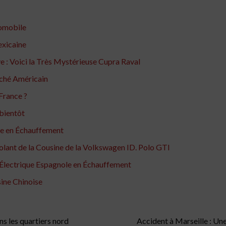
omobile
exicaine
e : Voici la Très Mystérieuse Cupra Raval
rché Américain
France ?
 bientôt
le en Échauffement
Volant de la Cousine de la Volkswagen ID. Polo GTI
e Électrique Espagnole en Échauffement
ine Chinoise
ns les quartiers nord
Accident à Marseille : Une