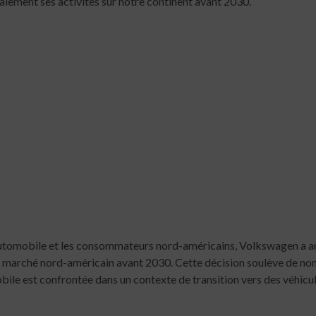
alement ses activités sur notre continent avant 2030.
automobile et les consommateurs nord-américains, Volkswagen a an
 le marché nord-américain avant 2030. Cette décision soulève de no
bile est confrontée dans un contexte de transition vers des véhicul