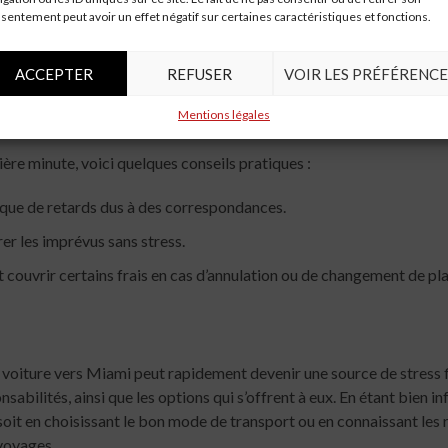
sentement peut avoir un effet négatif sur certaines caractéristiques et fonctions.
des consommateurs :
En France, des associations comme UFC-Que C
lainte publique sur les réseaux sociaux peut inciter une compagnie 
ACCEPTER
REFUSER
VOIR LES PRÉFÉRENCE
imprévus
Mentions légales
re minute, voici quelques conseils pratiques :
isque de retards dus à des correspondances.
er les imprévus sans stress.
 couvrir certains frais en cas d’annulation ou de changement de pla
 voiture vers Miami peut rapidement devenir une source de stress fin
abilités, ainsi que les options qui s’offrent à eux. En étant bien i
 soit en choisissant le bon mode de transport ou en connaissant le
 voyages.