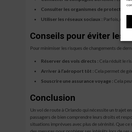
con
Consulter les organismes de protection 
Utiliser les réseaux sociaux :
Parfois, une p
Conseils pour éviter les 
Pour minimiser les risques de changements de derniè
Réserver des vols directs :
Cela réduit le r
Arriver à l’aéroport tôt :
Cela permet de gér
Souscrire une assurance voyage :
Cela peut
Conclusion
Un vol de route à Orlando qui nécessite un trajet en
passagers de bien comprendre leurs droits et respons
situations imprévues avec plus de sérénité. Que ce
des mesures pour protéger ses intérêts lors de ses