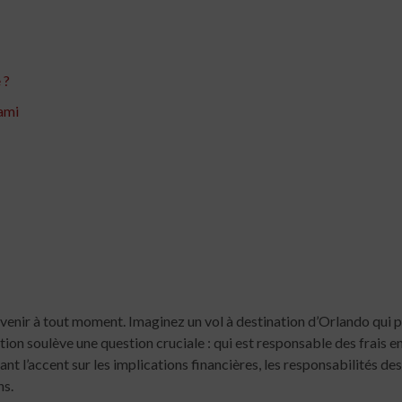
 ?
ami
enir à tout moment. Imaginez un vol à destination d’Orlando qui p
ion soulève une question cruciale : qui est responsable des frais eng
nt l’accent sur les implications financières, les responsabilités d
ns.