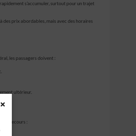
rapidement s’accumuler, surtout pour un trajet
 des prix abordables, mais avec des horaires
ral, les passagers doivent :
.
ement ultérieur.
ieurs recours :
à
e