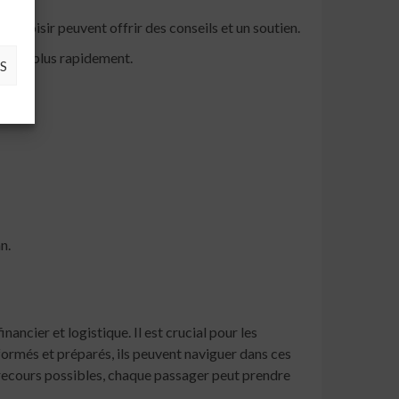
hoisir peuvent offrir des conseils et un soutien.
à agir plus rapidement.
S
n.
ancier et logistique. Il est crucial pour les
nformés et préparés, ils peuvent naviguer dans ces
s recours possibles, chaque passager peut prendre