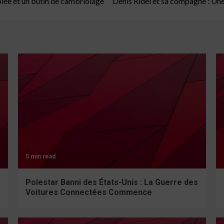
lée et un butin de cambriolage
Denis Ridel et sa compagne : Une
5 min read
Polestar Banni des États-Unis : La Guerre des
Voitures Connectées Commence