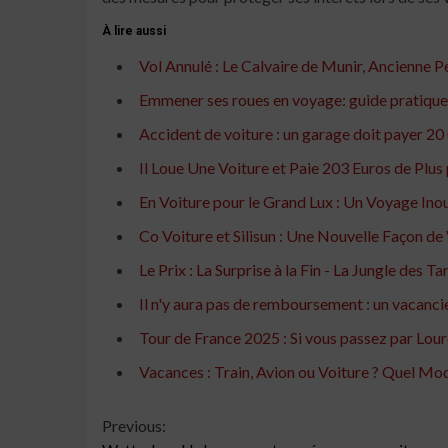
À lire aussi
Vol Annulé : Le Calvaire de Munir, Ancienne Pé
Emmener ses roues en voyage: guide pratique
Accident de voiture : un garage doit payer 20 
Il Loue Une Voiture et Paie 203 Euros de Plus
En Voiture pour le Grand Lux : Un Voyage Ino
Co Voiture et Silisun : Une Nouvelle Façon d
Le Prix : La Surprise à la Fin - La Jungle des 
Il n'y aura pas de remboursement : un vacanci
Tour de France 2025 : Si vous passez par Lour
Vacances : Train, Avion ou Voiture ? Quel M
Continue
Previous: