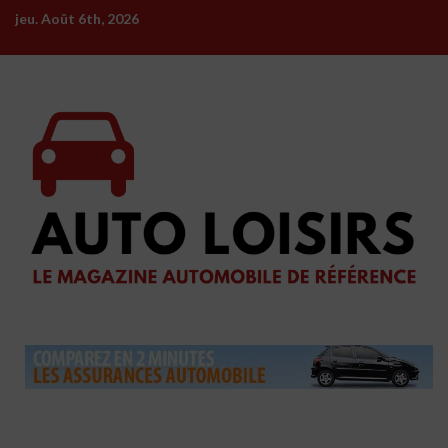
Skip
jeu. Août 6th, 2026
to
content