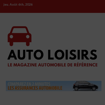
Skip
jeu. Août 6th, 2026
to
content