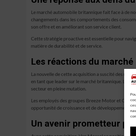
Le marché automobile britannique fait face à de no
changements dans les comportements des consommat
son offre et en améliorant son service client.
Cette stratégie proactive est essentielle pour na
matière de durabilité et de service.
Les réactions du marché
La nouvelle de cette acquisition a suscité des réac
en tant que leader sur le marché britannique. Les 
secteur en pleine mutation.
Pou
Les employés des groupes Breeze Motor et Ocean 
coo
ces
opportunité de croissance et de développement profe
nav
con
Un avenir prometteur po
Avec cette acquisition, Van Mossel se positionne p