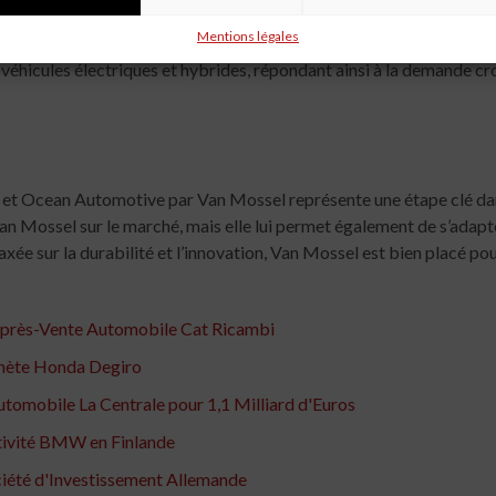
 son personnel pour garantir un service client de haute qualité.
Mentions légales
e véhicules électriques et hybrides, répondant ainsi à la demande
r et Ocean Automotive par Van Mossel représente une étape clé da
an Mossel sur le marché, mais elle lui permet également de s’adapt
xée sur la durabilité et l’innovation, Van Mossel est bien placé pour
 l'Après-Vente Automobile Cat Ricambi
hète Honda Degiro
omobile La Centrale pour 1,1 Milliard d'Euros
tivité BMW en Finlande
ciété d'Investissement Allemande