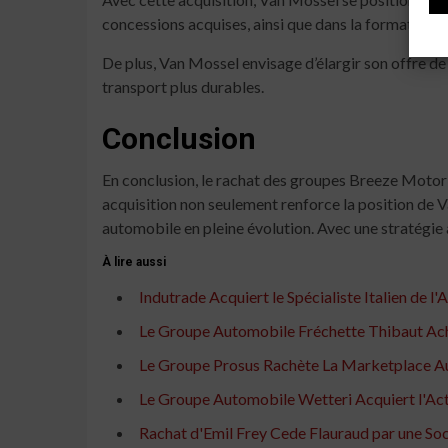
concessions acquises, ainsi que dans la formation de
De plus, Van Mossel envisage d’élargir son offre d
transport plus durables.
Conclusion
En conclusion, le rachat des groupes Breeze Moto
acquisition non seulement renforce la position de V
automobile en pleine évolution. Avec une stratégie a
À lire aussi
Indutrade Acquiert le Spécialiste Italien de
Le Groupe Automobile Fréchette Thibaut Ac
Le Groupe Prosus Rachète La Marketplace Aut
Le Groupe Automobile Wetteri Acquiert l'Ac
Rachat d'Emil Frey Cede Flauraud par une So