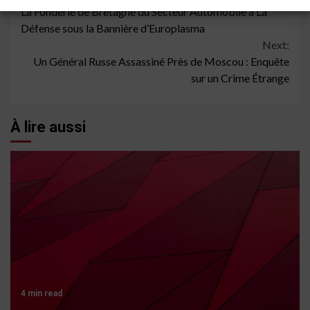
La Fonderie de Bretagne du Secteur Automobile à La
Reading
Défense sous la Bannière d’Europlasma
Next:
Un Général Russe Assassiné Près de Moscou : Enquête
sur un Crime Étrange
À lire aussi
4 min read