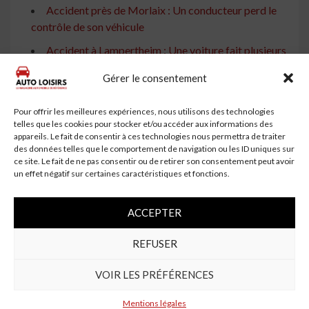
Accident près de Morlaix : Un conducteur perd le
contrôle de son véhicule
Accident à Lampertheim : Une voiture fait plusieurs
tonneaux et percute un arbre
Gérer le consentement
Accident de voiture : Un conducteur blessé après
plusieurs tonneaux
Pour offrir les meilleures expériences, nous utilisons des technologies
telles que les cookies pour stocker et/ou accéder aux informations des
Accident près de Vitre : Une Conductrice de 20 Ans
appareils. Le fait de consentir à ces technologies nous permettra de traiter
Transportée à l'Hôpital
des données telles que le comportement de navigation ou les ID uniques sur
ce site. Le fait de ne pas consentir ou de retirer son consentement peut avoir
Accident près de Niort : Une mère et son fils
un effet négatif sur certaines caractéristiques et fonctions.
hospitalisés après un retournement de voiture
Accident à Montigné-le-Brillant : Une conductrice
ACCEPTER
blessée après avoir perdu le contrôle de son véhicule
REFUSER
Pays Basque : Un 4x4 fait des tonneaux et termine
sa route dans un ruisseau à Larressore
VOIR LES PRÉFÉRENCES
Continue
Previous:
Mentions légales