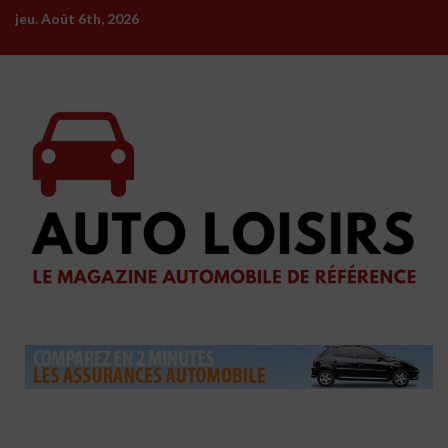
Skip
jeu. Août 6th, 2026
to
content