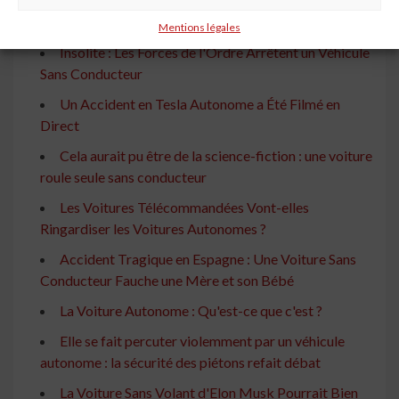
Les Voitures Autonomes du Géant Chinois Baidu
Débarquent en Suisse
Mentions légales
Insolite : Les Forces de l'Ordre Arrêtent un Véhicule
Sans Conducteur
Un Accident en Tesla Autonome a Été Filmé en
Direct
Cela aurait pu être de la science-fiction : une voiture
roule seule sans conducteur
Les Voitures Télécommandées Vont-elles
Ringardiser les Voitures Autonomes ?
Accident Tragique en Espagne : Une Voiture Sans
Conducteur Fauche une Mère et son Bébé
La Voiture Autonome : Qu'est-ce que c'est ?
Elle se fait percuter violemment par un véhicule
autonome : la sécurité des piétons refait débat
La Voiture Sans Volant d'Elon Musk Pourrait Bien