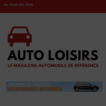
Skip
jeu. Août 6th, 2026
to
content