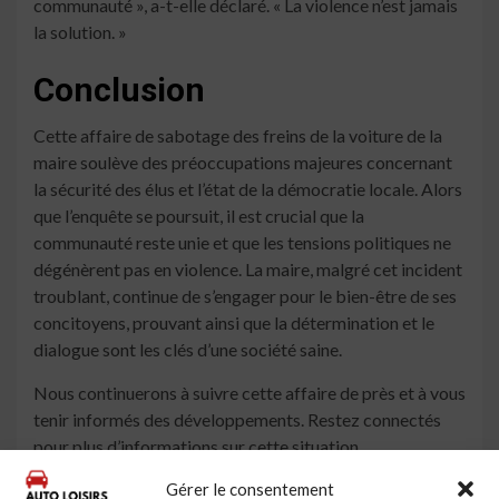
communauté », a-t-elle déclaré. « La violence n’est jamais
la solution. »
Conclusion
Cette affaire de sabotage des freins de la voiture de la
maire soulève des préoccupations majeures concernant
la sécurité des élus et l’état de la démocratie locale. Alors
que l’enquête se poursuit, il est crucial que la
communauté reste unie et que les tensions politiques ne
dégénèrent pas en violence. La maire, malgré cet incident
troublant, continue de s’engager pour le bien-être de ses
concitoyens, prouvant ainsi que la détermination et le
dialogue sont les clés d’une société saine.
Nous continuerons à suivre cette affaire de près et à vous
tenir informés des développements. Restez connectés
pour plus d’informations sur cette situation
préoccupante.
Gérer le consentement