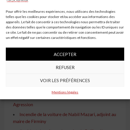
À lire aussi
Pour offrir les meilleures expériences, nous utilisons des technologies
La Voiture du Maire de Savigne sur Lathan Sabotée :
telles que les cookies pour stocker et/ou accéder aux informations des
Plainte Classée Sans Suite
appareils. Le fait de consentir à ces technologies nous permettra de traiter
des données telles que le comportement de navigation ou les ID uniques sur
Incendie de la voiture d'un adjoint au maire de
ce site. Le fait de ne pas consentir ou de retirer son consentement peut avoir
Firminy : Analyse et Réactions
un effet négatif sur certaines caractéristiques et fonctions.
Incendie de la voiture de la maire d'Échirolles,
Amandine Demore
ACCEPTER
Incendie de la voiture d'un maire du Cantal :
REFUSER
Enquête sur les motivations criminelles
VOIR LES PRÉFÉRENCES
Bertrange : La voiture du maire incendiée devant
son domicile
Mentions légales
Le Maire d'Aize dans l'Indre Revient sur Son
Agression
Incendie de la voiture de Nabil Mazari, adjoint au
maire de Firminy