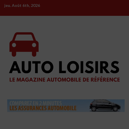
Skip
jeu. Août 6th, 2026
to
content