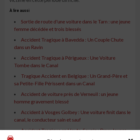
À lire aussi
Sortie de route d'une voiture dans le Tarn : une jeune
femme décédée et trois blessés
Accident Tragique à Bavedda : Un Couple Chute
dans un Ravin
Accident Tragique à Périgueux : Une Voiture
Tombe dans le Canal
Tragique Accident en Belgique : Un Grand-Père et
sa Petite-Fille Périssent dans un Canal
Accident de voiture près de Verneuil : un jeune
homme gravement blessé
Accident à Vosges Golbey : Une voiture finit dans le
canal, le conducteur sain et sauf
Accident Tragique en Haute-Savoie : Deux Jeunes
Blessés Après une Chute dans un Ravin