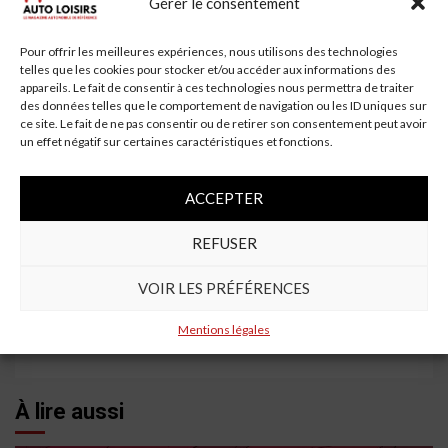
Gérer le consentement
Accident Tragique au Port des Flamands à
Cherbourg-en-Cotentin
Pour offrir les meilleures expériences, nous utilisons des technologies
telles que les cookies pour stocker et/ou accéder aux informations des
Accident Tragique dans l'Aisne : Un Homme Meurt
appareils. Le fait de consentir à ces technologies nous permettra de traiter
des données telles que le comportement de navigation ou les ID uniques sur
Après des Tonneaux
ce site. Le fait de ne pas consentir ou de retirer son consentement peut avoir
Accident à Saint-Brieuc de Mauron : Un
un effet négatif sur certaines caractéristiques et fonctions.
automobiliste transporté à l'hôpital de Ploërmel
ACCEPTER
Continue
Previous:
REFUSER
Comment préserver sa batterie de voiture par grand
Reading
froid
VOIR LES PRÉFÉRENCES
Next:
Achat d’une voiture électrique en 2026 : Ce que l’État
Mentions légales
finance encore et ce qui disparaît
À lire aussi