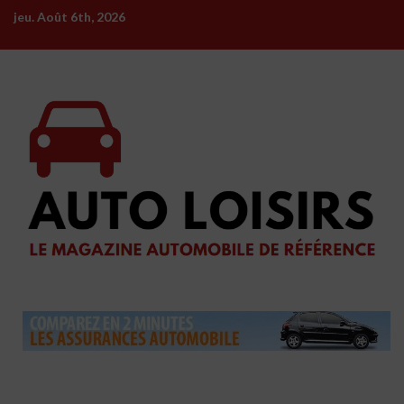
Skip
jeu. Août 6th, 2026
to
content