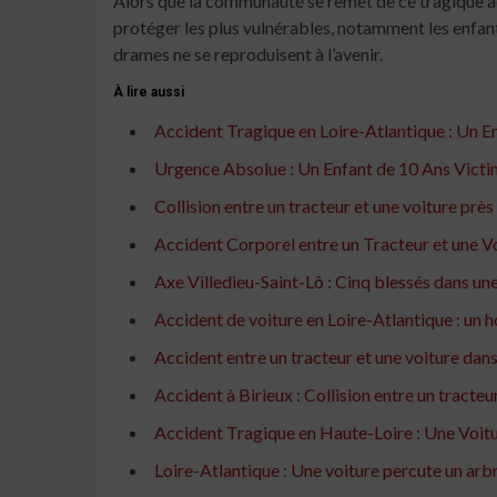
Alors que la communauté se remet de ce tragique acci
protéger les plus vulnérables, notamment les enfant
drames ne se reproduisent à l’avenir.
À lire aussi
Accident Tragique en Loire-Atlantique : Un 
Urgence Absolue : Un Enfant de 10 Ans Victi
Collision entre un tracteur et une voiture prè
Accident Corporel entre un Tracteur et une V
Axe Villedieu-Saint-Lô : Cinq blessés dans une 
Accident de voiture en Loire-Atlantique : un
Accident entre un tracteur et une voiture dans
Accident à Birieux : Collision entre un tracteu
Accident Tragique en Haute-Loire : Une Voitur
Loire-Atlantique : Une voiture percute un arb