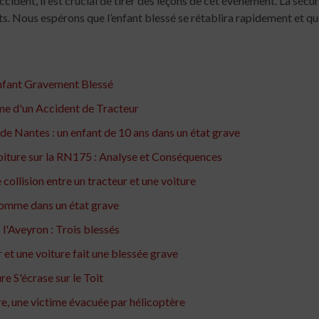
dent, il est crucial de tirer des leçons de cet événement. La sécurit
s. Nous espérons que l’enfant blessé se rétablira rapidement et qu
Enfant Gravement Blessé
me d'un Accident de Tracteur
s de Nantes : un enfant de 10 ans dans un état grave
oiture sur la RN175 : Analyse et Conséquences
collision entre un tracteur et une voiture
 homme dans un état grave
 l'Aveyron : Trois blessés
r et une voiture fait une blessée grave
e S'écrase sur le Toit
re, une victime évacuée par hélicoptère