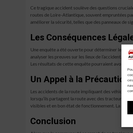
Ce tragique accident soulève des questions cruciale
routes de Loire-Atlantique, souvent empruntées par 
améliorer la sécurité, telles que des panneaux de si
Les Conséquences Légal
Une enquête a été ouverte pour déterminer les circ
analyser les preuves sur les lieux de l’accident. Sel
Les résultats de cette enquête pourraient avoir des
Pou
coo
Un Appel à la Précaution
ces
nav
con
Les accidents de la route impliquant des véhicules a
lorsqu’ils partagent la route avec des tracteurs, qui
visibles et en bon état de fonctionnement. La sensibi
Conclusion