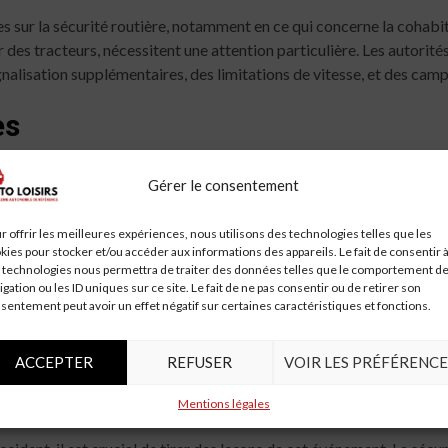
s sur la sécurité routière, notamment en ce qui concerne la cohabit
des tracteurs, nécessitent une attention particulière. Les autorité
gnalisation supplémentaires, des limitations de vitesse, et des camp
es
onstances exactes de l’accident. Les gendarmes de la brigade loca
Gérer le consentement
on les premiers éléments, la responsabilité pourrait être partagée ent
 conséquences juridiques importantes pour les deux parties.
r offrir les meilleures expériences, nous utilisons des technologies telles que les
kies pour stocker et/ou accéder aux informations des appareils. Le fait de consentir 
 technologies nous permettra de traiter des données telles que le comportement d
igation ou les ID uniques sur ce site. Le fait de ne pas consentir ou de retirer son
sentement peut avoir un effet négatif sur certaines caractéristiques et fonctions.
gricoles ne sont pas rares, surtout dans les zones rurales. Les con
 peuvent être moins maniables et plus lents. Les agriculteurs, de leu
lisation à la sécurité routière est essentielle pour prévenir de futu
ACCEPTER
REFUSER
VOIR LES PRÉFÉRENCE
Mentions légales