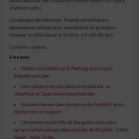
beaucoup pour des situations comme celles-ci et cela a
vraiment aidé.»
Les équipes de Interstate Towing ont utilisé une
dépanneuse robuste avec une attache de grue pour
ramener le véhicule sur le trottoir, a-t-elle déclaré.
Contenu connexe:
À lire aussi
Voiture Incendiée sur le Parking d'un Hôtel :
Enquête en Cours
Une voiture s'écrase dans un restaurant, un
chauffeur et 3 personnes hospitalisées
Voiture s'écrase dans la maison de Foothill Farms;
Rechercher un suspect
Un homme et une fille de Bengaluru tués alors
qu'une voiture plonge dans un puits de 60 pieds - Cities
News - India Today