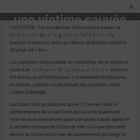
près de l’hôtel de ville,
une victime sauvée
CHICOPEE – Un conducteur s’est écrasé à travers la
alors qu’une voiture
clôture en fer du parking en face de l’hôtel de ville,
laissant la voiture pendre au-dessus de la piste cyclable
se balance sur une
20 pieds plus bas.
Les pompiers ont pu sauver le conducteur de la voiture à
piste cyclable
l’aide d’un escabeau et d’un panneau arrière. La victime a
été emmenée à l’hôpital pour le traitement de blessures
inconnues, a déclaré le lieutenant des pompiers Katie
2 min read
Collins Kalbaugh.
L’accident s’est produit peu après 17 heures. dans le
stationnement de la rue Front qui est principalement
réservé au stationnement pour personnes handicapées et
à certains visiteurs de l’hôtel de ville. Il y a une descente
devant la clôture et un mur de soutènement qui longe la