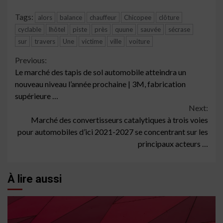
Tags:
alors
balance
chauffeur
Chicopee
clôture
cyclable
lhôtel
piste
près
quune
sauvée
sécrase
sur
travers
Une
victime
ville
voiture
Continue
Previous:
Le marché des tapis de sol automobile atteindra un
Reading
nouveau niveau l’année prochaine | 3M, fabrication
supérieure …
Next:
Marché des convertisseurs catalytiques à trois voies
pour automobiles d’ici 2021-2027 se concentrant sur les
principaux acteurs …
À lire aussi