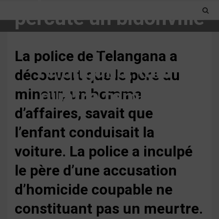
percuté un bidonville
au bord de la route à
La police de Telangana a
Telangana, tuant
découvert que le père du
quatre femmes
mineur, un homme
d’affaires, savait que
3 min read
l’enfant conduisait la
voiture. La police a inculpé
le père d’une accusation
d’homicide coupable ne
constituant pas un meurtre.