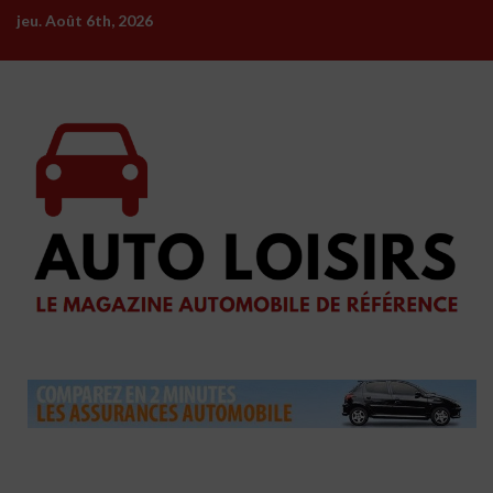
Skip
jeu. Août 6th, 2026
to
content