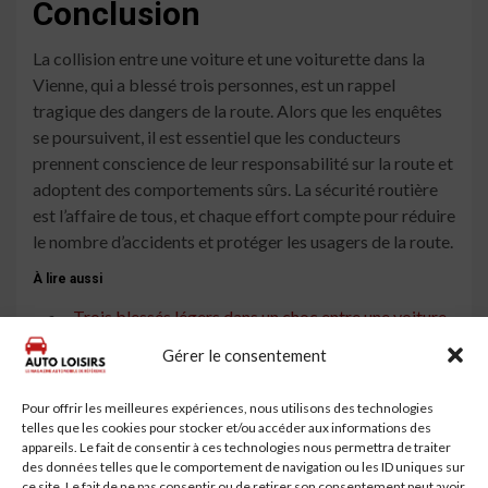
Conclusion
La collision entre une voiture et une voiturette dans la
Vienne, qui a blessé trois personnes, est un rappel
tragique des dangers de la route. Alors que les enquêtes
se poursuivent, il est essentiel que les conducteurs
prennent conscience de leur responsabilité sur la route et
adoptent des comportements sûrs. La sécurité routière
est l’affaire de tous, et chaque effort compte pour réduire
le nombre d’accidents et protéger les usagers de la route.
À lire aussi
Trois blessés légers dans un choc entre une voiture
et une voiturette
Gérer le consentement
Accident à Vienne : Collision entre une voiture et
une remorque de tracteur
Pour offrir les meilleures expériences, nous utilisons des technologies
telles que les cookies pour stocker et/ou accéder aux informations des
Accident entre une moto et une voiture dans les
appareils. Le fait de consentir à ces technologies nous permettra de traiter
des données telles que le comportement de navigation ou les ID uniques sur
Côtes d'Armor : Trois blessés et route coupée
ce site. Le fait de ne pas consentir ou de retirer son consentement peut avoir