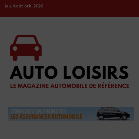
Skip
jeu. Août 6th, 2026
to
content