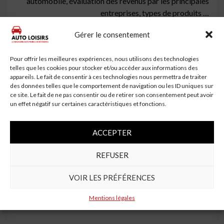
automobile, évaluation des revenus par les principales
entreprises, types de produits …
Gérer le consentement
À lire aussi
Pour offrir les meilleures expériences, nous utilisons des technologies
telles que les cookies pour stocker et/ou accéder aux informations des
appareils. Le fait de consentir à ces technologies nous permettra de traiter
des données telles que le comportement de navigation ou les ID uniques sur
ce site. Le fait de ne pas consentir ou de retirer son consentement peut avoir
un effet négatif sur certaines caractéristiques et fonctions.
ACCEPTER
REFUSER
4 min read
VOIR LES PRÉFÉRENCES
Un automobiliste de 69 ans se tue en voiture à
Mentions légales
Saint-Aubin-Montenoy