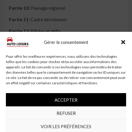
Partie 10:
Paysage régional
Partie 11:
Cadre décisionnel
Partie 12:
Pilotes et défis
Gérer le consentement
Partie 13:
Tendances du marché
Partie 14:
Paysage du vendeur
Pour offrir les meilleures expériences, nous utilisons des technologies
telles que les cookies pour stocker et/ou accéder aux informations des
Partie 15:
Analyse des fournisseurs
appareils. Le fait de consentir à ces technologies nous permettra de traiter
des données telles que le comportement de navigation ou les ID uniques sur
Partie 16:
annexe
ce site. Le fait de ne pas consentir ou de retirer son consentement peut avoir
un effet négatif sur certaines caractéristiques et fonctions.
Demander la personnalisation du rapport @
https://reportsglobe.com/need-customization/?
ACCEPTER
rid=196207
REFUSER
Personnalisation du rapport:
Veuillez nous contacter si vous souhaitez plus
VOIR LES PRÉFÉRENCES