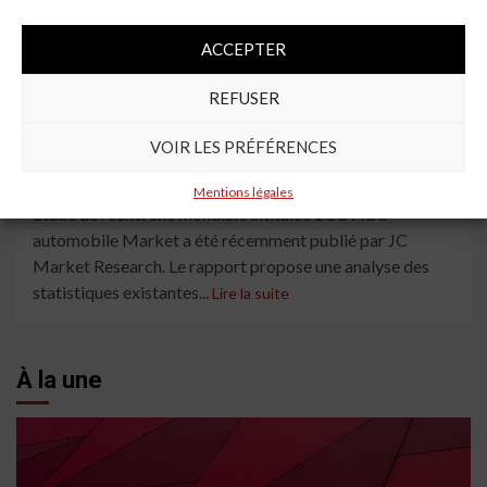
ACCEPTER
5 min read
REFUSER
Analyse approfondie du marché de l’ECU ACC
VOIR LES PRÉFÉRENCES
automobile, y compris les principaux acteurs
Bosch, Denso, Fujitsu.
Mentions légales
Étude de recherche mondiale intitulée ECU ACC
automobile Market a été récemment publié par JC
Market Research. Le rapport propose une analyse des
statistiques existantes...
Lire la suite
À la une