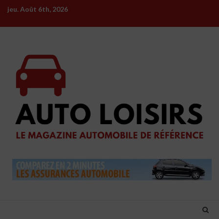
Skip
jeu. Août 6th, 2026
to
content