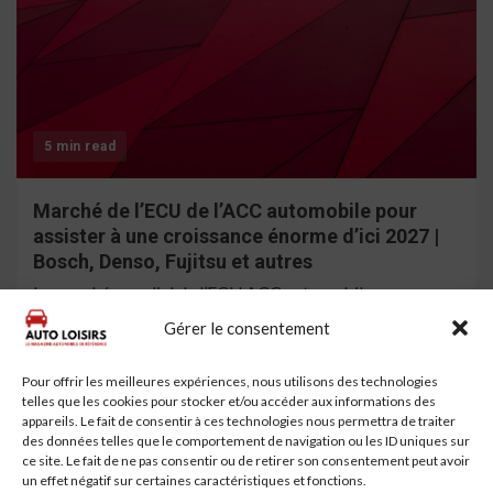
5 min read
Marché de l’ECU de l’ACC automobile pour
assister à une croissance énorme d’ici 2027 |
Bosch, Denso, Fujitsu et autres
Le marché mondial de l’ECU ACC automobile a connu
une bonne reprise de la croissance et de la taille prévue
Gérer le consentement
du marché de la couverture...
Lire la suite
Pour offrir les meilleures expériences, nous utilisons des technologies
telles que les cookies pour stocker et/ou accéder aux informations des
appareils. Le fait de consentir à ces technologies nous permettra de traiter
des données telles que le comportement de navigation ou les ID uniques sur
ce site. Le fait de ne pas consentir ou de retirer son consentement peut avoir
un effet négatif sur certaines caractéristiques et fonctions.