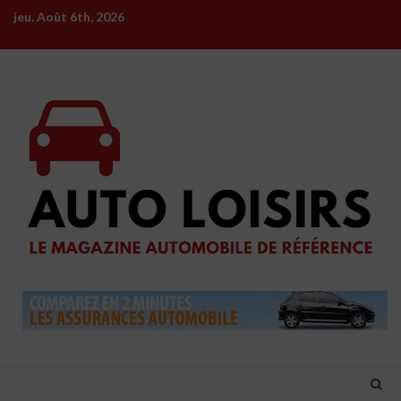
Skip
jeu. Août 6th, 2026
to
content