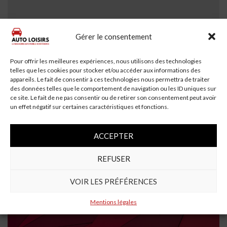
Gérer le consentement
2 min read
Pour offrir les meilleures expériences, nous utilisons des technologies
telles que les cookies pour stocker et/ou accéder aux informations des
fillette de 9 ans meurt un jour après un
appareils. Le fait de consentir à ces technologies nous permettra de traiter
accident de voiture en Cisjordanie qui a tué
des données telles que le comportement de navigation ou les ID uniques sur
son frère | Le temps d’Israël
ce site. Le fait de ne pas consentir ou de retirer son consentement peut avoir
un effet négatif sur certaines caractéristiques et fonctions.
Une fillette de neuf ans est décédée des suites de ses
blessures samedi, un jour après qu’elle et sa famille ont
été impliquées dans un...
Lire la suite
ACCEPTER
REFUSER
À la une
VOIR LES PRÉFÉRENCES
Mentions légales