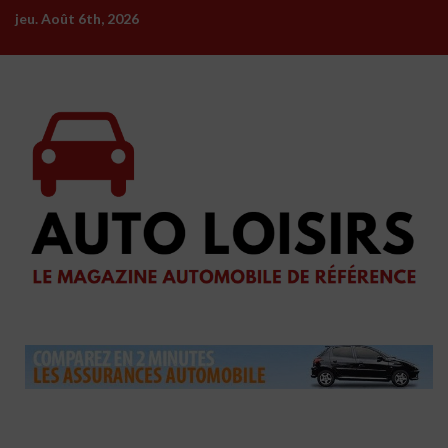
Skip
jeu. Août 6th, 2026
to
content