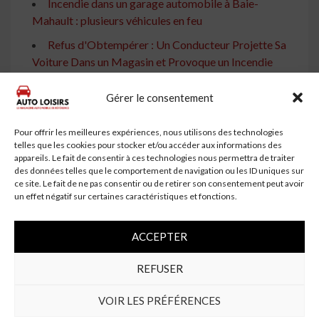
Incendie dans un garage automobile à Baie-
Mahault : plusieurs véhicules en feu
Refus d'Obtempérer : Un Conducteur Projette Sa
Voiture Dans un Magasin et Provoque un Incendie
Incendie au Garage de Saint Marcel les Valence :
Gérer le consentement
Détails et Conséquences
Incendie à Saint-Symphorien-de-Lay : Une voiture
Pour offrir les meilleures expériences, nous utilisons des technologies
en feu se propage à une maison
telles que les cookies pour stocker et/ou accéder aux informations des
appareils. Le fait de consentir à ces technologies nous permettra de traiter
Brantôme : Un incendie détruit une partie d'un
des données telles que le comportement de navigation ou les ID uniques sur
ce site. Le fait de ne pas consentir ou de retirer son consentement peut avoir
garage automobile
un effet négatif sur certaines caractéristiques et fonctions.
Le Versoud : Une dizaine de véhicules détruits par
un incendie dans un garage automobile
ACCEPTER
Incendie dans un garage automobile en Haute-
Savoie : Une vingtaine de véhicules détruits
REFUSER
Un Feu Se Déclare Dans Un Garage Automobile
VOIR LES PRÉFÉRENCES
Près D'Angers