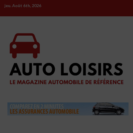
Skip
jeu. Août 6th, 2026
to
content