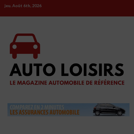
Skip
jeu. Août 6th, 2026
to
content