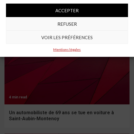
muret en plein rond-point
ACCEPTER
REFUSER
À lire aussi
VOIR LES PRÉFÉRENCES
Mentions légales
4 min read
Un automobiliste de 69 ans se tue en voiture à
Saint-Aubin-Montenoy