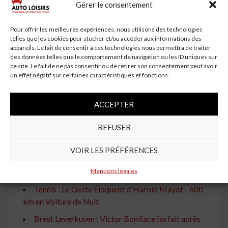
Gérer le consentement
À lire aussi
Roland Garros : Le Tennis Rencontre la Voiture -
Pour offrir les meilleures expériences, nous utilisons des technologies
telles que les cookies pour stocker et/ou accéder aux informations des
Retour en Arrière
appareils. Le fait de consentir à ces technologies nous permettra de traiter
des données telles que le comportement de navigation ou les ID uniques sur
Renault 5 E-Tech Electric Roland Garros 2025 : Prix
ce site. Le fait de ne pas consentir ou de retirer son consentement peut avoir
et Équipement
un effet négatif sur certaines caractéristiques et fonctions.
Randal Kolo Muani et Wilson Odobert impliqués
dans un accident de voiture avant Tottenham -
ACCEPTER
Francfort
REFUSER
Ostapenko au Volant de sa Voiture Gagnée à
Stuttgart
VOIR LES PRÉFÉRENCES
Sabalenka Ironise sur sa Défaite, Félicitations
Jelena pour la Voiture
Mentions légales
Tennis : Le Geste Éloquent d'Harold Mayot - 600
km en Voiture de Nuit
Brest Leverkusen : Victor Boniface forfait après