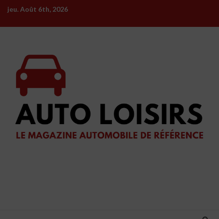
Skip
jeu. Août 6th, 2026
to
content