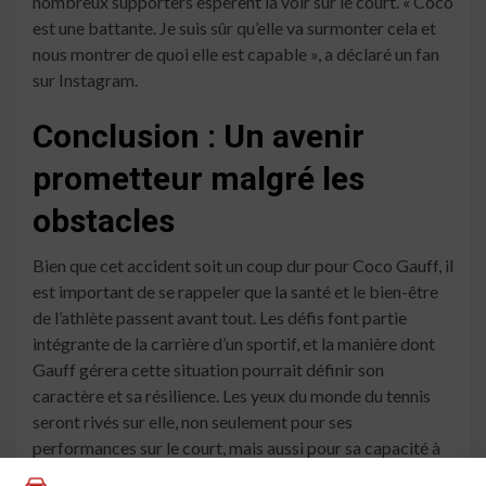
nombreux supporters espèrent la voir sur le court. « Coco
est une battante. Je suis sûr qu’elle va surmonter cela et
nous montrer de quoi elle est capable », a déclaré un fan
sur Instagram.
Conclusion : Un avenir
prometteur malgré les
obstacles
Bien que cet accident soit un coup dur pour Coco Gauff, il
est important de se rappeler que la santé et le bien-être
de l’athlète passent avant tout. Les défis font partie
intégrante de la carrière d’un sportif, et la manière dont
Gauff gérera cette situation pourrait définir son
caractère et sa résilience. Les yeux du monde du tennis
seront rivés sur elle, non seulement pour ses
performances sur le court, mais aussi pour sa capacité à
surmonter les obstacles de la vie.